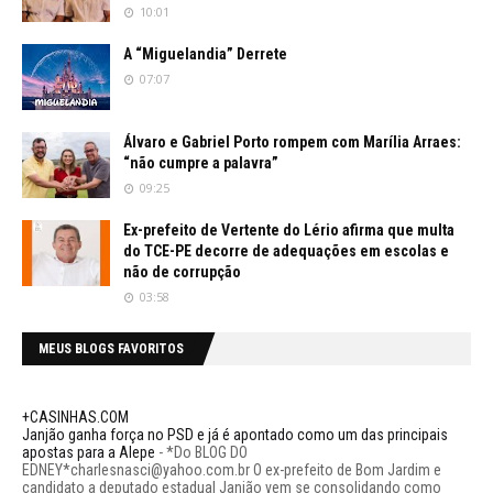
10:01
A “Miguelandia” Derrete
07:07
Álvaro e Gabriel Porto rompem com Marília Arraes:
“não cumpre a palavra”
09:25
Ex-prefeito de Vertente do Lério afirma que multa
do TCE-PE decorre de adequações em escolas e
não de corrupção
03:58
MEUS BLOGS FAVORITOS
+CASINHAS.COM
Janjão ganha força no PSD e já é apontado como um das principais
apostas para a Alepe
-
*Do BLOG DO
EDNEY*charlesnasci@yahoo.com.br O ex-prefeito de Bom Jardim e
candidato a deputado estadual Janjão vem se consolidando como