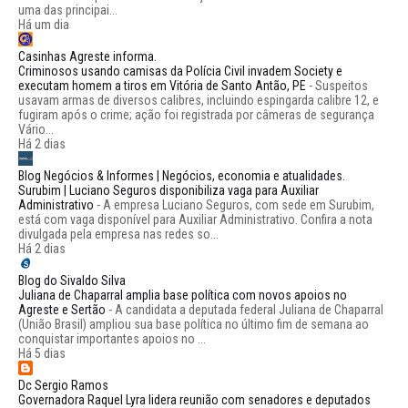
uma das principai...
Há um dia
Casinhas Agreste informa.
Criminosos usando camisas da Polícia Civil invadem Society e
executam homem a tiros em Vitória de Santo Antão, PE
-
Suspeitos
usavam armas de diversos calibres, incluindo espingarda calibre 12, e
fugiram após o crime; ação foi registrada por câmeras de segurança
Vário...
Há 2 dias
Blog Negócios & Informes | Negócios, economia e atualidades.
Surubim | Luciano Seguros disponibiliza vaga para Auxiliar
Administrativo
-
A empresa Luciano Seguros, com sede em Surubim,
está com vaga disponível para Auxiliar Administrativo. Confira a nota
divulgada pela empresa nas redes so...
Há 2 dias
Blog do Sivaldo Silva
Juliana de Chaparral amplia base política com novos apoios no
Agreste e Sertão
-
A candidata a deputada federal Juliana de Chaparral
(União Brasil) ampliou sua base política no último fim de semana ao
conquistar importantes apoios no ...
Há 5 dias
Dc Sergio Ramos
Governadora Raquel Lyra lidera reunião com senadores e deputados