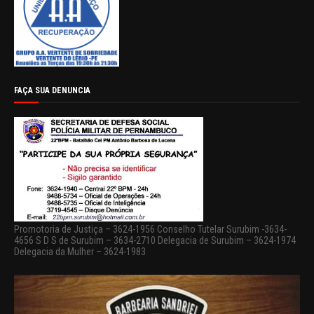
FAÇA SUA DENUNCIA
Promotoria de Justiça – 3624-1956 Conselho Tutelar Surubim -3634-
4656 S D S de Surubim – 3634-2710 Delegacia de Surubim – 3624-1974
Delegacia da Mulher – 3624-1983