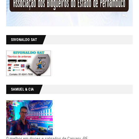
SIVONALDO SAT
SAMUEL & CIA
O melhor em doces e salgados de Caruaru -PE