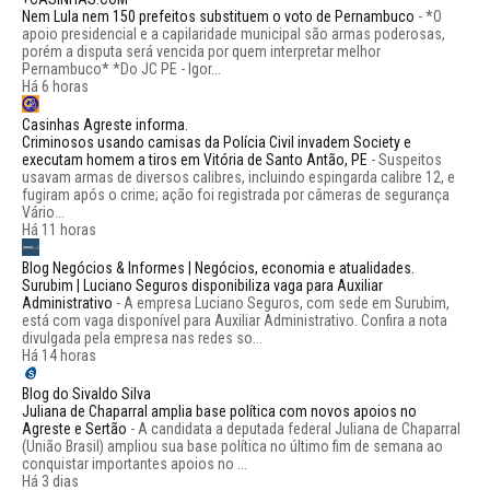
Nem Lula nem 150 prefeitos substituem o voto de Pernambuco
-
*O
apoio presidencial e a capilaridade municipal são armas poderosas,
porém a disputa será vencida por quem interpretar melhor
Pernambuco* *Do JC PE - Igor...
Há 6 horas
Casinhas Agreste informa.
Criminosos usando camisas da Polícia Civil invadem Society e
executam homem a tiros em Vitória de Santo Antão, PE
-
Suspeitos
usavam armas de diversos calibres, incluindo espingarda calibre 12, e
fugiram após o crime; ação foi registrada por câmeras de segurança
Vário...
Há 11 horas
Blog Negócios & Informes | Negócios, economia e atualidades.
Surubim | Luciano Seguros disponibiliza vaga para Auxiliar
Administrativo
-
A empresa Luciano Seguros, com sede em Surubim,
está com vaga disponível para Auxiliar Administrativo. Confira a nota
divulgada pela empresa nas redes so...
Há 14 horas
Blog do Sivaldo Silva
Juliana de Chaparral amplia base política com novos apoios no
Agreste e Sertão
-
A candidata a deputada federal Juliana de Chaparral
(União Brasil) ampliou sua base política no último fim de semana ao
conquistar importantes apoios no ...
Há 3 dias