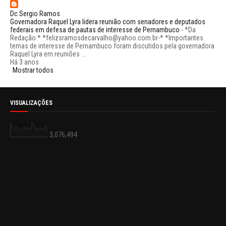
Dc Sergio Ramos
Governadora Raquel Lyra lidera reunião com senadores e deputados
federais em defesa de pautas de interesse de Pernambuco
-
*Da
Redação:* *felizsramosdecarvalho@yahoo.com.br-* *Importantes
temas de interesse de Pernambuco foram discutidos pela governadora
Raquel Lyra em reuniões ...
Há 3 anos
Mostrar todos
VISUALIZAÇÕES
3,076,494