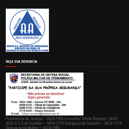
FAÇA SUA DENUNCIA
Promotoria de Justiça – 3624-1956 Conselho Tutelar Surubim -3634-
4656 S D S de Surubim – 3634-2710 Delegacia de Surubim – 3624-1974
Delegacia da Mulher – 3624-1983