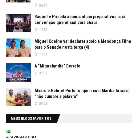
06:20
Raquel e Priscila acompanham preparativos para
convenção que oficializará chapa
17:32
Miguel Coelho vai declarar apoio a Mendonça Filho
para o Senado nesta terça (4)
10:01
A “Miguelandia” Derrete
07:07
Álvaro e Gabriel Porto rompem com Marília Arraes:
“não cumpre a palavra”
09:25
MEUS BLOGS FAVORITOS
+CASINHAS.COM