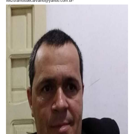
felizsramosdecarvalho@yahoo.com.br-