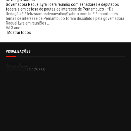
Governadora Raquel Lyra lidera reunião com senadores e deputados
federais em defesa de pautas de interesse de Pernambuco
-
*Da
Redação:* *felizsramosdecarvalho@yahoo.com.br-* *Importantes
temas de interesse de Pernambuco foram discutidos pela governadora
Raquel Lyra em reuniões ...
Há 3 anos
Mostrar todos
VISUALIZAÇÕES
3,075,558