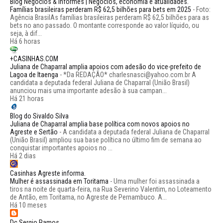
Blog Negócios & Informes | Negócios, economia e atualidades.
Famílias brasileiras perderam R$ 62,5 bilhões para bets em 2025
-
Foto:
Agência BrasilAs famílias brasileiras perderam R$ 62,5 bilhões para as
bets no ano passado. O montante corresponde ao valor líquido, ou
seja, à dif...
Há 6 horas
+CASINHAS.COM
Juliana de Chaparral amplia apoios com adesão do vice-prefeito de
Lagoa de Itaenga
-
*Da REDAÇÃO* charlesnasci@yahoo.com.br A
candidata a deputada federal Juliana de Chaparral (União Brasil)
anunciou mais uma importante adesão à sua campan...
Há 21 horas
Blog do Sivaldo Silva
Juliana de Chaparral amplia base política com novos apoios no
Agreste e Sertão
-
A candidata a deputada federal Juliana de Chaparral
(União Brasil) ampliou sua base política no último fim de semana ao
conquistar importantes apoios no ...
Há 2 dias
Casinhas Agreste informa.
Mulher é assassinada em Toritama
-
Uma mulher foi assassinada a
tiros na noite de quarta-feira, na Rua Severino Valentim, no Loteamento
de Antão, em Toritama, no Agreste de Pernambuco. A...
Há 10 meses
Dc Sergio Ramos