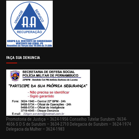
FAÇA SUA DENUNCIA
Promotoria de Justiça – 3624-1956 Conselho Tutelar Surubim -3634-
4656 S D S de Surubim – 3634-2710 Delegacia de Surubim – 3624-1974
Delegacia da Mulher – 3624-1983