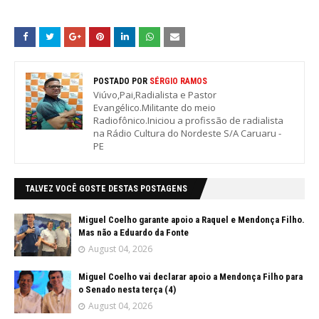
POSTADO POR
SÉRGIO RAMOS
Viúvo,Pai,Radialista e Pastor
Evangélico.Militante do meio
Radiofônico.Iniciou a profissão de radialista
na Rádio Cultura do Nordeste S/A Caruaru -
PE
TALVEZ VOCÊ GOSTE DESTAS POSTAGENS
Miguel Coelho garante apoio a Raquel e Mendonça Filho.
Mas não a Eduardo da Fonte
August 04, 2026
Miguel Coelho vai declarar apoio a Mendonça Filho para
o Senado nesta terça (4)
August 04, 2026