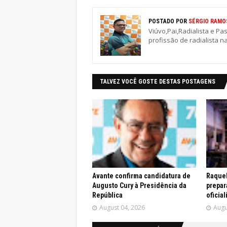
POSTADO POR
SÉRGIO RAMO
Viúvo,Pai,Radialista e Pa
profissão de radialista n
TALVEZ VOCÊ GOSTE DESTAS POSTAGENS
Avante confirma candidatura de
Raquel
Augusto Cury à Presidência da
prepar
República
oficia
August 04, 2026
Augu