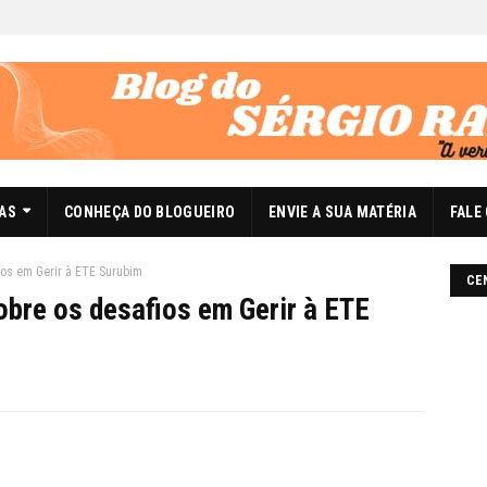
DAS
CONHEÇA DO BLOGUEIRO
ENVIE A SUA MATÉRIA
FALE
ios em Gerir à ETE Surubim
CE
obre os desafios em Gerir à ETE