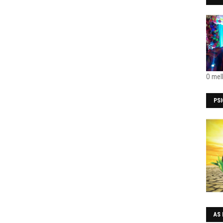
O mel
PS
AS 