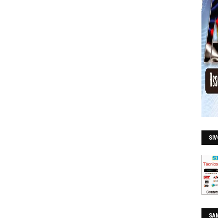
SI
SAM