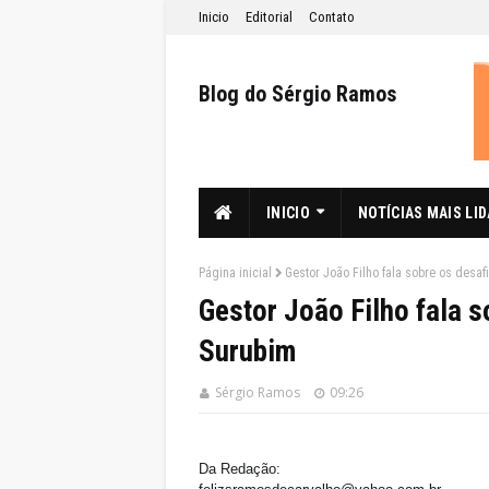
Inicio
Editorial
Contato
Blog do Sérgio Ramos
INICIO
NOTÍCIAS MAIS LI
Página inicial
Gestor João Filho fala sobre os desaf
Gestor João Filho fala s
Surubim
Sérgio Ramos
09:26
Da Redação: