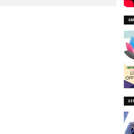
GR
EST