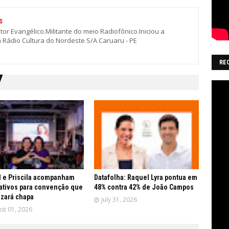
S
stor Evangélico.Militante do meio Radiofônico.Iniciou a
a Rádio Cultura do Nordeste S/A Caruaru - PE
RE
 e Priscila acompanham
Datafolha: Raquel Lyra pontua em
ativos para convenção que
48% contra 42% de João Campos
lizará chapa
July 31, 2026
st 01, 2026