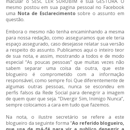
macular o SESC LER SURUBIM e sua GESTORA. O
mesmo postou em sua pagina pessoal no Facebook
uma
Nota de Esclarecimento
sobre o assunto em
questão.
Embora o mesmo não tenha encaminhando a mesma
para nossa redação, como asseguramos que ele teria
espaço assegurado, caso desejasse relatar sua versão
a respeito do assunto. Publicamos aqui o inteiro teor
de sua nota, e assim, mostrando a todos e de modo
especial “As poucas pessoas” que muitas vezes não
sabem separar uma coisa da outra, que este
blogueiro é comprometido com a informação
responsável, como sempre foi. Que diferentemente de
algumas outras pessoas, nunca se escondeu em
perfis falsos da Rede Social para denegrir a imagem
de quem quer que seja. “Divergir Sim, Inimigo Nunca”,
sempre colocamos a cara em tudo que fazemos.
Na nota, o ilustre secretário se refere a este
blogueiro da seguinte forma “
Ao referido blogueiro,
que usa de má-fé para vir a publico denegrir a