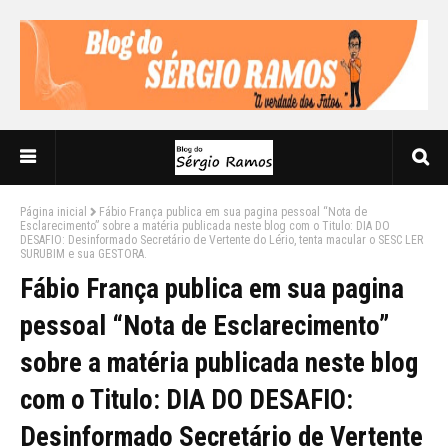
Página inicial
Fábio França publica em sua pagina pessoal “Nota de
Esclarecimento” sobre a matéria publicada neste blog com o Titulo: DIA DO
DESAFIO: Desinformado Secretário de Vertente do Lério, tenta macular o SESC LER
SURUBIM e sua GESTORA.
Fábio França publica em sua pagina
pessoal “Nota de Esclarecimento”
sobre a matéria publicada neste blog
com o Titulo: DIA DO DESAFIO:
Desinformado Secretário de Vertente