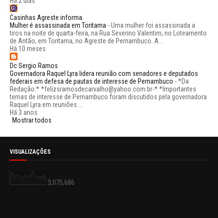
Há 2 dias
Casinhas Agreste informa.
Mulher é assassinada em Toritama
-
Uma mulher foi assassinada a
tiros na noite de quarta-feira, na Rua Severino Valentim, no Loteamento
de Antão, em Toritama, no Agreste de Pernambuco. A...
Há 10 meses
Dc Sergio Ramos
Governadora Raquel Lyra lidera reunião com senadores e deputados
federais em defesa de pautas de interesse de Pernambuco
-
*Da
Redação:* *felizsramosdecarvalho@yahoo.com.br-* *Importantes
temas de interesse de Pernambuco foram discutidos pela governadora
Raquel Lyra em reuniões ...
Há 3 anos
Mostrar todos
VISUALIZAÇÕES
3,075,686