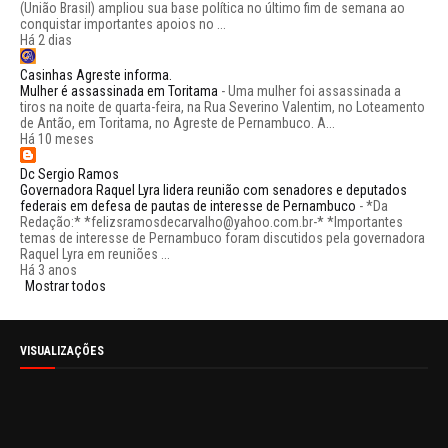
(União Brasil) ampliou sua base política no último fim de semana ao
conquistar importantes apoios no ...
Há 2 dias
Casinhas Agreste informa.
Mulher é assassinada em Toritama
-
Uma mulher foi assassinada a
tiros na noite de quarta-feira, na Rua Severino Valentim, no Loteamento
de Antão, em Toritama, no Agreste de Pernambuco. A...
Há 10 meses
Dc Sergio Ramos
Governadora Raquel Lyra lidera reunião com senadores e deputados
federais em defesa de pautas de interesse de Pernambuco
-
*Da
Redação:* *felizsramosdecarvalho@yahoo.com.br-* *Importantes
temas de interesse de Pernambuco foram discutidos pela governadora
Raquel Lyra em reuniões ...
Há 3 anos
Mostrar todos
VISUALIZAÇÕES