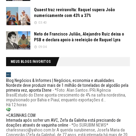
Quaest traz reviravolta: Raquel supera João
numericamente com 43% a 37%
03:40
Neto de Francisco Julião, Alejandro Ruiz deixa o
PSB e declara apoio à reeleição de Raquel Lyra
09:04
MEUS BLOGS FAVORITOS
Blog Negócios & Informes | Negócios, economia e atualidades.
Nordeste deve produzir mais de 1 milhão de toneladas de algodão pela
primeira vez, aponta Etene
-
*Foto: Alan Santos /PR/Agência
BrasilEstudo do Etene aponta crescimento de 4% na safra nordestina,
impulsionado por Bahia e Piauí, enquanto exportações d...
Há 12 horas
+CASINHAS.COM
Internada após sofrer um AVC, Zefa da Galinha está precisando de
doações através de vaquinha online
-
*Do SURUBIM NEWS*
charlesnasci@yahoo.com.br A querida surubinense, Josefa Maria da
Conceição (Zefa da Galinha), de 77 anos, está internada há mais de 20