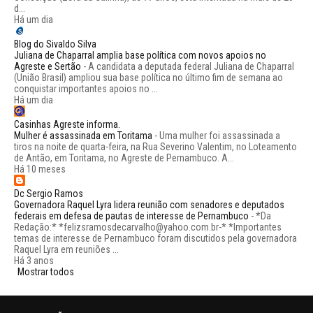
d...
Há um dia
Blog do Sivaldo Silva
Juliana de Chaparral amplia base política com novos apoios no
Agreste e Sertão
-
A candidata a deputada federal Juliana de Chaparral
(União Brasil) ampliou sua base política no último fim de semana ao
conquistar importantes apoios no ...
Há um dia
Casinhas Agreste informa.
Mulher é assassinada em Toritama
-
Uma mulher foi assassinada a
tiros na noite de quarta-feira, na Rua Severino Valentim, no Loteamento
de Antão, em Toritama, no Agreste de Pernambuco. A...
Há 10 meses
Dc Sergio Ramos
Governadora Raquel Lyra lidera reunião com senadores e deputados
federais em defesa de pautas de interesse de Pernambuco
-
*Da
Redação:* *felizsramosdecarvalho@yahoo.com.br-* *Importantes
temas de interesse de Pernambuco foram discutidos pela governadora
Raquel Lyra em reuniões ...
Há 3 anos
Mostrar todos