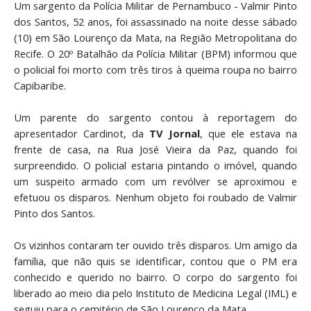
Um sargento da Polícia Militar de Pernambuco - Valmir Pinto
dos Santos, 52 anos, foi assassinado na noite desse sábado
(10) em São Lourenço da Mata, na Região Metropolitana do
Recife. O 20º Batalhão da Polícia Militar (BPM) informou que
o policial foi morto com três tiros à queima roupa no bairro
Capibaribe.
Um parente do sargento contou à reportagem do
apresentador Cardinot, da
TV Jornal
, que ele estava na
frente de casa, na Rua José Vieira da Paz, quando foi
surpreendido. O policial estaria pintando o imóvel, quando
um suspeito armado com um revólver se aproximou e
efetuou os disparos. Nenhum objeto foi roubado de Valmir
Pinto dos Santos.
Os vizinhos contaram ter ouvido três disparos. Um amigo da
família, que não quis se identificar, contou que o PM era
conhecido e querido no bairro. O corpo do sargento foi
liberado ao meio dia pelo Instituto de Medicina Legal (IML) e
seguiu para o cemitério de São Lourenço da Mata.