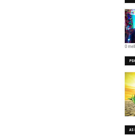
O mel
PS
AS 