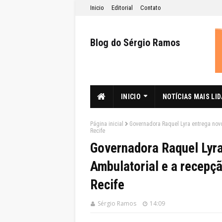
Inicio
Editorial
Contato
Blog do Sérgio Ramos
INICIO
NOTÍCIAS MAIS LI
Página inicial
Governadora Raquel Lyra entrega novo
Recife
Governadora Raquel Lyra
Ambulatorial e a recepçã
Recife
Sérgio Ramos
14:09