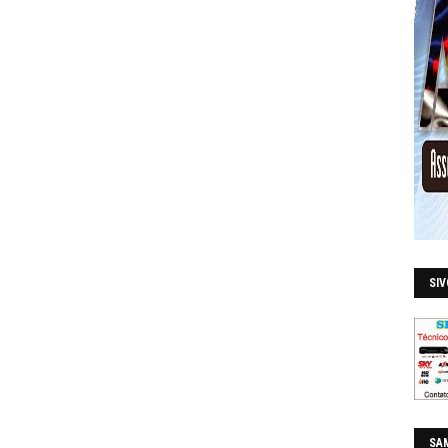
SI
SAM