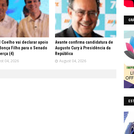
GR
 Coelho vai declarar apoio
Avante confirma candidatura de
onça Filho para o Senado
Augusto Cury à Presidência da
terça (4)
República
st 04, 2026
August 04, 2026
EST