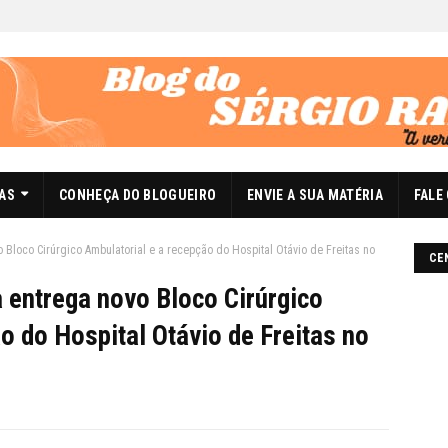
DAS
CONHEÇA DO BLOGUEIRO
ENVIE A SUA MATÉRIA
FALE
 Bloco Cirúrgico Ambulatorial e a recepção do Hospital Otávio de Freitas no
CE
 entrega novo Bloco Cirúrgico
o do Hospital Otávio de Freitas no