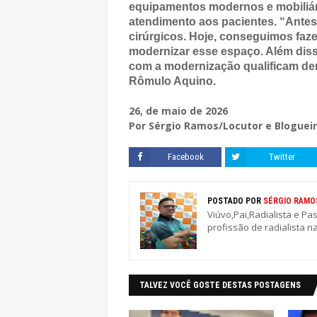
equipamentos modernos e mobiliár
atendimento aos pacientes. “Ante
cirúrgicos. Hoje, conseguimos faz
modernizar esse espaço. Além dis
com a modernização qualificam dema
Rômulo Aquino.
26, de maio de 2026
Por Sérgio Ramos/Locutor e Bloguei
Facebook
Twitter
POSTADO POR
SÉRGIO RAMO
Viúvo,Pai,Radialista e Pa
profissão de radialista n
TALVEZ VOCÊ GOSTE DESTAS POSTAGENS