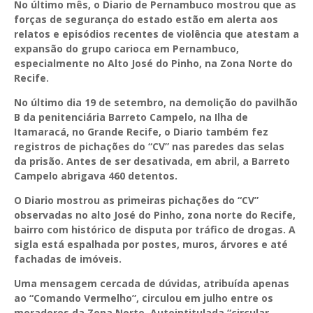
No último mês, o Diario de Pernambuco mostrou que as
forças de segurança do estado estão em alerta aos
relatos
e episódios recentes de violência que atestam a
expansão do grupo carioca em Pernambuco,
especialmente no Alto José do Pinho, na Zona Norte do
Recife.
No último dia 19 de setembro, na demolição do pavilhão
B da penitenciária Barreto Campelo, na Ilha de
Itamaracá, no Grande Recife, o
Diario
também fez
registros de pichações do “CV” nas paredes das selas
da prisão. Antes de ser desativada, em abril, a Barreto
Campelo abrigava 460 detentos.
O
Diario
mostrou as primeiras pichações do “CV”
observadas no alto José do Pinho, zona norte do Recife,
bairro com histórico de disputa por tráfico de drogas. A
sigla está espalhada por postes, muros, árvores e até
fachadas de imóveis.
Uma mensagem cercada de dúvidas, atribuída apenas
ao “Comando Vermelho”, circulou em julho entre os
moradores da Zona Norte. Autointitulada “circular