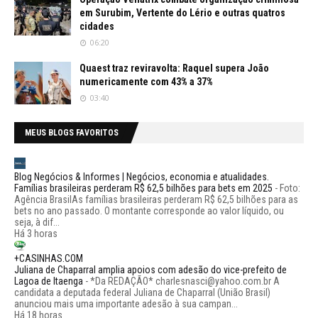
em Surubim, Vertente do Lério e outras quatros
cidades
06:20
Quaest traz reviravolta: Raquel supera João
numericamente com 43% a 37%
03:40
MEUS BLOGS FAVORITOS
Blog Negócios & Informes | Negócios, economia e atualidades.
Famílias brasileiras perderam R$ 62,5 bilhões para bets em 2025
-
Foto:
Agência BrasilAs famílias brasileiras perderam R$ 62,5 bilhões para as
bets no ano passado. O montante corresponde ao valor líquido, ou
seja, à dif...
Há 3 horas
+CASINHAS.COM
Juliana de Chaparral amplia apoios com adesão do vice-prefeito de
Lagoa de Itaenga
-
*Da REDAÇÃO* charlesnasci@yahoo.com.br A
candidata a deputada federal Juliana de Chaparral (União Brasil)
anunciou mais uma importante adesão à sua campan...
Há 18 horas