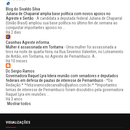
Blog do Sivaldo Silva
Juliana de Chaparral amplia base política com novos apoios no
Agreste e Sertão
-
A candidata a deputada federal Juliana de Chaparral
(União Brasil) ampliou sua base política no último fim de semana ao
conquistar importantes apoios no ...
Há 2 dias
Casinhas Agreste informa.
Mulher é assassinada em Toritama
-
Uma mulher foi assassinada a
tiros na noite de quarta-feira, na Rua Severino Valentim, no Loteamento
de Antão, em Toritama, no Agreste de Pernambuco. A...
Há 10 meses
Dc Sergio Ramos
Governadora Raquel Lyra lidera reunião com senadores e deputados
federais em defesa de pautas de interesse de Pernambuco
-
*Da
Redação:* *felizsramosdecarvalho@yahoo.com.br-* *Importantes
temas de interesse de Pernambuco foram discutidos pela governadora
Raquel Lyra em reuniões ...
Há 3 anos
Mostrar todos
VISUALIZAÇÕES