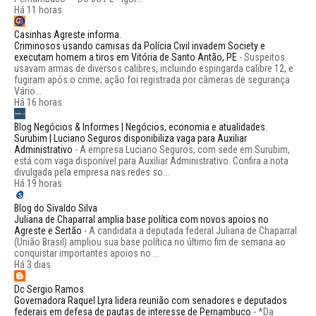
Há 11 horas
Casinhas Agreste informa.
Criminosos usando camisas da Polícia Civil invadem Society e
executam homem a tiros em Vitória de Santo Antão, PE
-
Suspeitos
usavam armas de diversos calibres, incluindo espingarda calibre 12, e
fugiram após o crime; ação foi registrada por câmeras de segurança
Vário...
Há 16 horas
Blog Negócios & Informes | Negócios, economia e atualidades.
Surubim | Luciano Seguros disponibiliza vaga para Auxiliar
Administrativo
-
A empresa Luciano Seguros, com sede em Surubim,
está com vaga disponível para Auxiliar Administrativo. Confira a nota
divulgada pela empresa nas redes so...
Há 19 horas
Blog do Sivaldo Silva
Juliana de Chaparral amplia base política com novos apoios no
Agreste e Sertão
-
A candidata a deputada federal Juliana de Chaparral
(União Brasil) ampliou sua base política no último fim de semana ao
conquistar importantes apoios no ...
Há 3 dias
Dc Sergio Ramos
Governadora Raquel Lyra lidera reunião com senadores e deputados
federais em defesa de pautas de interesse de Pernambuco
-
*Da