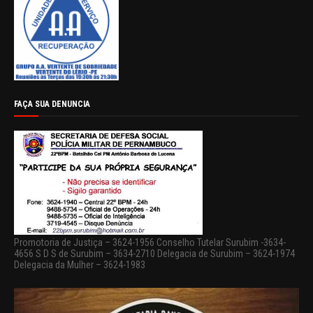
FAÇA SUA DENUNCIA
Promotoria de Justiça – 3624-1956 Conselho Tutelar Surubim -3634-
4656 S D S de Surubim – 3634-2710 Delegacia de Surubim – 3624-1974
Delegacia da Mulher – 3624-1983