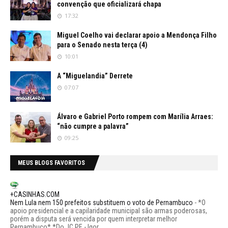
convenção que oficializará chapa
17:32
Miguel Coelho vai declarar apoio a Mendonça Filho
para o Senado nesta terça (4)
10:01
A “Miguelandia” Derrete
07:07
Álvaro e Gabriel Porto rompem com Marília Arraes:
“não cumpre a palavra”
09:25
MEUS BLOGS FAVORITOS
+CASINHAS.COM
Nem Lula nem 150 prefeitos substituem o voto de Pernambuco
-
*O
apoio presidencial e a capilaridade municipal são armas poderosas,
porém a disputa será vencida por quem interpretar melhor
Pernambuco* *Do JC PE - Igor...