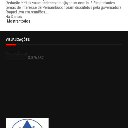
Redação:* *felizsramosdecarvalho@yahoo.com.br-* *Importantes
temas de interesse de Pernambuco foram discutidos pela governadora
Raquel Lyra em reuniões ...
Há 3 anos
Mostrar todos
VISUALIZAÇÕES
3,076,632