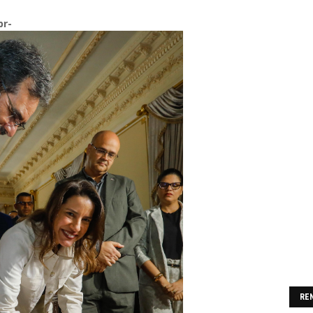
br-
RE