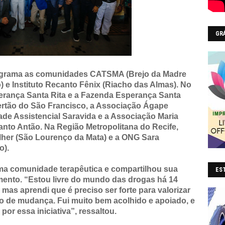
GR
rograma as comunidades CATSMA (Brejo da Madre
o) e Instituto Recanto Fênix (Riacho das Almas). No
erança Santa Rita e a Fazenda Esperança Santa
rtão do São Francisco, a Associação Ágape
dade Assistencial Saravida e a Associação Maria
Santo Antão. Na Região Metropolitana do Recife,
olher (São Lourenço da Mata) e a ONG Sara
o).
 uma comunidade terapêutica e compartilhou sua
EST
imento. “Estou livre do mundo das drogas há 14
mas aprendi que é preciso ser forte para valorizar
 de mudança. Fui muito bem acolhido e apoiado, e
por essa iniciativa”, ressaltou.