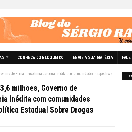
DAS
CONHEÇA DO BLOGUEIRO
ENVIE A SUA MATÉRIA
FALE
 Governo de Pernambuco firma parceria inédita com comunidades terapêuticas
CE
3,6 milhões, Governo de
ria inédita com comunidades
olítica Estadual Sobre Drogas