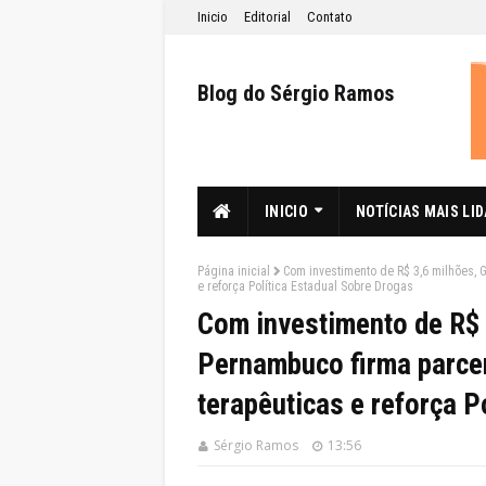
Inicio
Editorial
Contato
Blog do Sérgio Ramos
INICIO
NOTÍCIAS MAIS LI
Página inicial
Com investimento de R$ 3,6 milhões,
e reforça Política Estadual Sobre Drogas
Com investimento de R$ 
Pernambuco firma parce
terapêuticas e reforça P
Sérgio Ramos
13:56