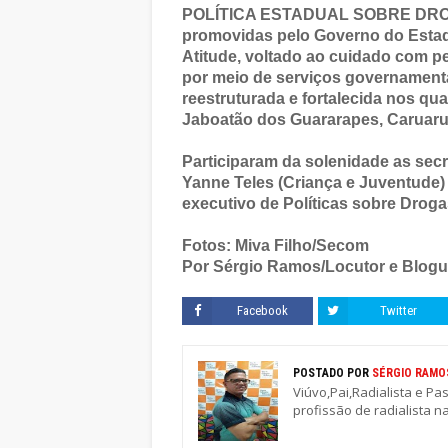
POLÍTICA ESTADUAL SOBRE DROGAS
promovidas pelo Governo do Esta
Atitude, voltado ao cuidado com p
por meio de serviços governamenta
reestruturada e fortalecida nos qua
Jaboatão dos Guararapes, Caruaru
Participaram da solenidade as secr
Yanne Teles (Criança e Juventude) 
executivo de Políticas sobre Drogas
Fotos: Miva Filho/Secom
Por Sérgio Ramos/Locutor e Blogu
Facebook
Twitter
POSTADO POR
SÉRGIO RAMO
Viúvo,Pai,Radialista e Pa
profissão de radialista n