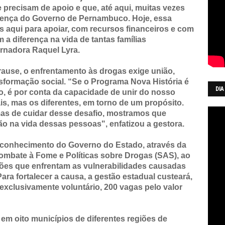
 precisam de apoio e que, até aqui, muitas vezes
sença do Governo de Pernambuco. Hoje, essa
 aqui para apoiar, com recursos financeiros e com
a diferença na vida de tantas famílias
rnadora Raquel Lyra.
rause, o enfrentamento às drogas exige união,
formação social. “Se o Programa Nova História é
DIA
, é por conta da capacidade de unir do nosso
ais, mas os diferentes, em torno de um propósito.
mas de cuidar desse desafio, mostramos que
o na vida dessas pessoas", enfatizou a gestora.
reconhecimento do Governo do Estado, através da
Combate à Fome e Políticas sobre Drogas (SAS), ao
ições que enfrentam as vulnerabilidades causadas
ara fortalecer a causa, a gestão estadual custeará,
 exclusivamente voluntário, 200 vagas pelo valor
 em oito municípios de diferentes regiões de