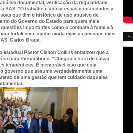
álise documental, verificação da regularidade
 pela SAS. “O trabalho é apoiar essas comunidades a
ssoas que têm o histórico de uso abusivo de
atento do Governo do Estado para quem mais
o questões importantes como o combate à fome e à
 para fortalecer e ajudar ainda mais as pessoas mais
RE
 SAS, Carlos Braga.
 estadual Pastor Cleiton Collins enfatizou que a
stória para Pernambuco. “Chegou a hora de salvar
s terapêuticas. É memorável isso que está
iro governo que assume verdadeiramente uma
r atento de uma gestão que tem cuidado daqueles
arlamentar.