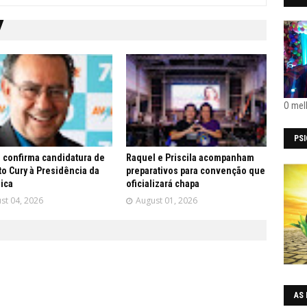
O mel
PS
 confirma candidatura de
Raquel e Priscila acompanham
o Cury à Presidência da
preparativos para convenção que
ica
oficializará chapa
st 04, 2026
August 01, 2026
AS 