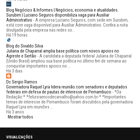
Blog Negócios & Informes | Negócios, economia e atualidades.
Surubim | Luciano Seguros disponibiliza vaga para Auxiliar
Administrativo
-
A empresa Luciano Seguros, com sede em Surubim,
está com vaga disponível para Auxiliar Administrativo. Confira a nota
divulgada pela empresa nas redes so...
Há 19 horas
Blog do Sivaldo Silva
Juliana de Chaparral amplia base política com novos apoios no
Agreste e Sertão
-
A candidata a deputada federal Juliana de Chaparral
(União Brasil) ampliou sua base política no último fim de semana ao
conquistar importantes apoios no ...
Há 3 dias
Dc Sergio Ramos
Governadora Raquel Lyra lidera reunião com senadores e deputados
federais em defesa de pautas de interesse de Pernambuco
-
*Da
Redação:* *felizsramosdecarvalho@yahoo.com.br-* *Importantes
temas de interesse de Pernambuco foram discutidos pela governadora
Raquel Lyra em reuniões ...
Há 3 anos
Mostrar todos
VISUALIZAÇÕES