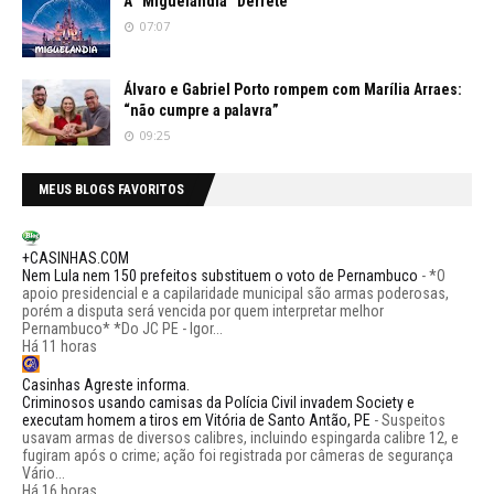
A “Miguelandia” Derrete
07:07
Álvaro e Gabriel Porto rompem com Marília Arraes:
“não cumpre a palavra”
09:25
MEUS BLOGS FAVORITOS
+CASINHAS.COM
Nem Lula nem 150 prefeitos substituem o voto de Pernambuco
-
*O
apoio presidencial e a capilaridade municipal são armas poderosas,
porém a disputa será vencida por quem interpretar melhor
Pernambuco* *Do JC PE - Igor...
Há 11 horas
Casinhas Agreste informa.
Criminosos usando camisas da Polícia Civil invadem Society e
executam homem a tiros em Vitória de Santo Antão, PE
-
Suspeitos
usavam armas de diversos calibres, incluindo espingarda calibre 12, e
fugiram após o crime; ação foi registrada por câmeras de segurança
Vário...
Há 16 horas