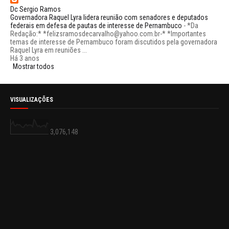
Dc Sergio Ramos
Governadora Raquel Lyra lidera reunião com senadores e deputados
federais em defesa de pautas de interesse de Pernambuco
-
*Da
Redação:* *felizsramosdecarvalho@yahoo.com.br-* *Importantes
temas de interesse de Pernambuco foram discutidos pela governadora
Raquel Lyra em reuniões ...
Há 3 anos
Mostrar todos
VISUALIZAÇÕES
3,076,148