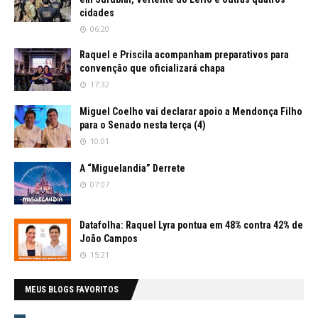
cidades
06:20
Raquel e Priscila acompanham preparativos para
convenção que oficializará chapa
17:32
Miguel Coelho vai declarar apoio a Mendonça Filho
para o Senado nesta terça (4)
10:01
A “Miguelandia” Derrete
07:07
Datafolha: Raquel Lyra pontua em 48% contra 42% de
João Campos
15:21
MEUS BLOGS FAVORITOS