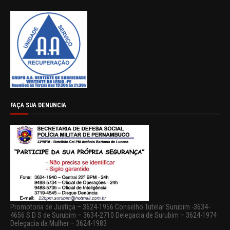
FAÇA SUA DENUNCIA
Promotoria de Justiça – 3624-1956 Conselho Tutelar Surubim -3634-
4656 S D S de Surubim – 3634-2710 Delegacia de Surubim – 3624-1974
Delegacia da Mulher – 3624-1983