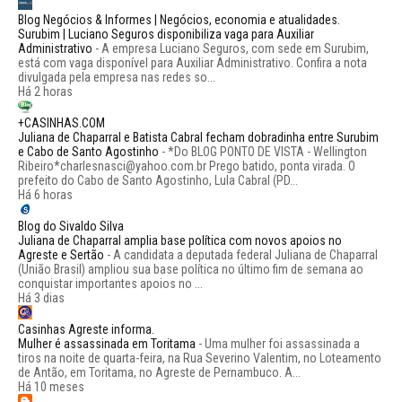
Blog Negócios & Informes | Negócios, economia e atualidades.
Surubim | Luciano Seguros disponibiliza vaga para Auxiliar
Administrativo
-
A empresa Luciano Seguros, com sede em Surubim,
está com vaga disponível para Auxiliar Administrativo. Confira a nota
divulgada pela empresa nas redes so...
Há 2 horas
+CASINHAS.COM
Juliana de Chaparral e Batista Cabral fecham dobradinha entre Surubim
e Cabo de Santo Agostinho
-
*Do BLOG PONTO DE VISTA - Wellington
Ribeiro*charlesnasci@yahoo.com.br Prego batido, ponta virada. O
prefeito do Cabo de Santo Agostinho, Lula Cabral (PD...
Há 6 horas
Blog do Sivaldo Silva
Juliana de Chaparral amplia base política com novos apoios no
Agreste e Sertão
-
A candidata a deputada federal Juliana de Chaparral
(União Brasil) ampliou sua base política no último fim de semana ao
conquistar importantes apoios no ...
Há 3 dias
Casinhas Agreste informa.
Mulher é assassinada em Toritama
-
Uma mulher foi assassinada a
tiros na noite de quarta-feira, na Rua Severino Valentim, no Loteamento
de Antão, em Toritama, no Agreste de Pernambuco. A...
Há 10 meses