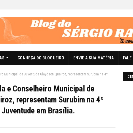
DAS
CONHEÇA DO BLOGUEIRO
ENVIE A SUA MATÉRIA
FALE
iro Municipal de Juventude Glaydson Queiroz, representam Surubim na 4º
CE
a e Conselheiro Municipal de
iroz, representam Surubim na 4º
 Juventude em Brasília.