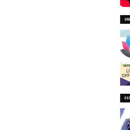
GR
EST