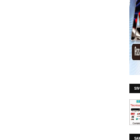
SI
SAM