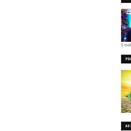
O mel
PS
AS 