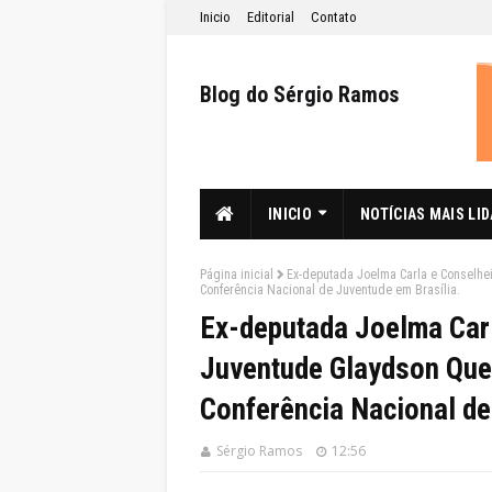
Inicio
Editorial
Contato
Blog do Sérgio Ramos
INICIO
NOTÍCIAS MAIS LI
Página inicial
Ex-deputada Joelma Carla e Conselhe
Conferência Nacional de Juventude em Brasília.
Ex-deputada Joelma Carl
Juventude Glaydson Que
Conferência Nacional de
Sérgio Ramos
12:56