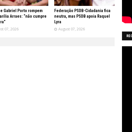
 e Gabriel Porto rompem
Federação PSDB-Cidadania fica
rília Arraes: “não cumpre
neutra, mas PSDB apoia Raquel
vra”
Lyra
st 07, 2026
August 07, 2026
RE