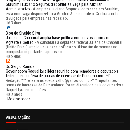
Surubim | Luciano Seguros disponibiliza vaga para Auxiliar
Administrativo
-
A empresa Luciano Seguros, com sede em Surubim,
está com vaga disponível para Auxiliar Administrativo. Confira a nota
divulgada pela empresa nas redes so...
Há 3 dias
Blog do Sivaldo Silva
Juliana de Chaparral amplia base política com novos apoios no
Agreste e Sertão
-
A candidata a deputada federal Juliana de Chaparral
(União Brasil) ampliou sua base política no último fim de semana ao
conquistar importantes apoios no ...
Há 5 dias
Dc Sergio Ramos
Governadora Raquel Lyra lidera reunião com senadores e deputados
federais em defesa de pautas de interesse de Pernambuco
-
*Da
Redação:* *felizsramosdecarvalho@yahoo.com.br-* *Importantes
temas de interesse de Pernambuco foram discutidos pela governadora
Raquel Lyra em reuniões ...
Há 3 anos
Mostrar todos
VISUALIZAÇÕES