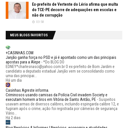
Ex-prefeito de Vertente do Lério afirma que multa
do TCE-PE decorre de adequações em escolas e
não de corrupção
03:58
MEUS BLOGS FAVORITOS
+CASINHAS.COM
Janjão ganha força no PSD e já é apontado como um das principais
apostas para a Alepe
-
*Do BLOG DO
EDNEY*charlesnasci@yahoo.com.br O ex-prefeito de Bom Jardim e
candidato a deputado estadual Janjão vem se consolidando como
uma das principai...
Há um dia
Casinhas Agreste informa.
Criminosos usando camisas da Polícia Civil invadem Society e
executam homem a tiros em Vitória de Santo Antão, PE
-
Suspeitos
usavam armas de diversos calibres, incluindo espingarda calibre 12, e
fugiram após o crime; ação foi registrada por câmeras de segurança
Vário...
Há 2 dias
Blog Negócios & Informes | Negócios, economia e atualidades.