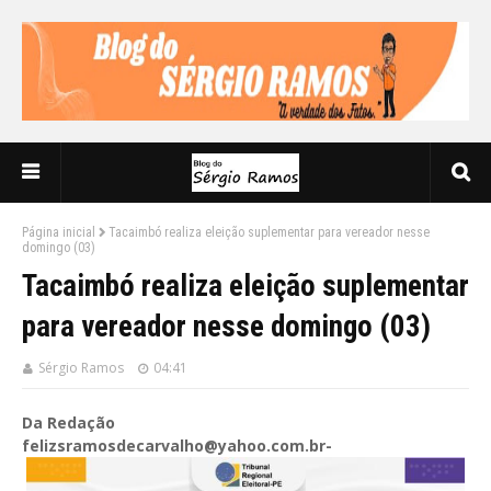
Página inicial
Tacaimbó realiza eleição suplementar para vereador nesse
domingo (03)
Tacaimbó realiza eleição suplementar
para vereador nesse domingo (03)
Sérgio Ramos
04:41
Da Redação
felizsramosdecarvalho@yahoo.com.br-