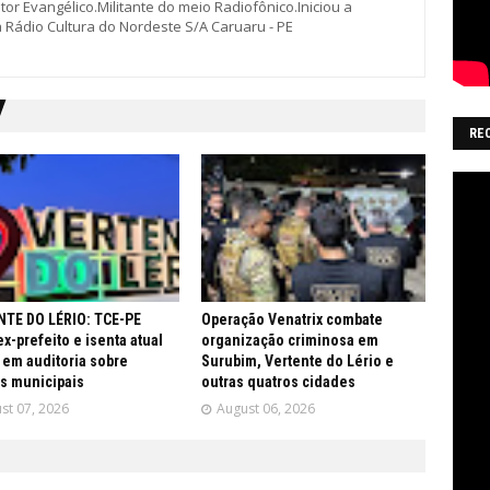
stor Evangélico.Militante do meio Radiofônico.Iniciou a
a Rádio Cultura do Nordeste S/A Caruaru - PE
RE
TE DO LÉRIO: TCE-PE
Operação Venatrix combate
ex-prefeito e isenta atual
organização criminosa em
 em auditoria sobre
Surubim, Vertente do Lério e
s municipais
outras quatros cidades
st 07, 2026
August 06, 2026