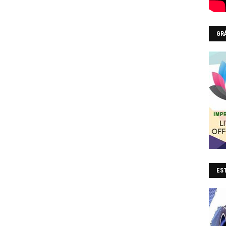
GR
EST