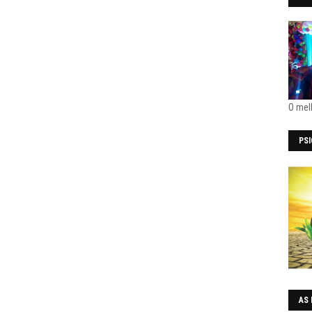
O mel
PS
AS 