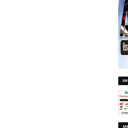
SI
SAM