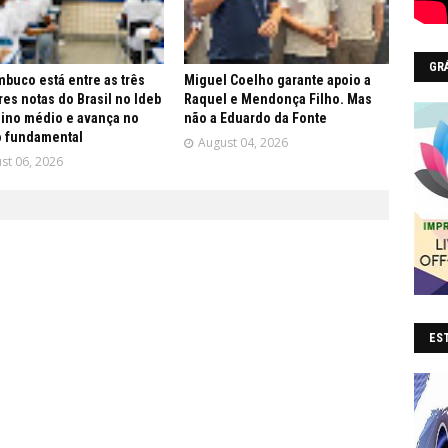
GR
buco está entre as três
Miguel Coelho garante apoio a
es notas do Brasil no Ideb
Raquel e Mendonça Filho. Mas
ino médio e avança no
não a Eduardo da Fonte
o fundamental
August 04, 2026
st 06, 2026
EST