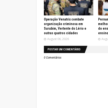
Operação Venatrix combate
Pernam
organização criminosa em
melhor
Surubim, Vertente do Lério e
do ens
outras quatros cidades
ensin
August 06, 2026
Augu
POSTAR UM COMENTÁRIO
0 Comentários