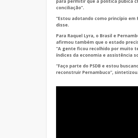
para permitir que a política púbica 
conciliação”.
“Estou adotando como princípio em 
disse.
Para Raquel Lyra, o Brasil e Pernam
afirmou também que o estado precisa
“A gente ficou recolhido por muito 
índices da economia e assistência so
“Faço parte do PSDB e estou buscand
reconstruir Pernambuco”, sintetizou