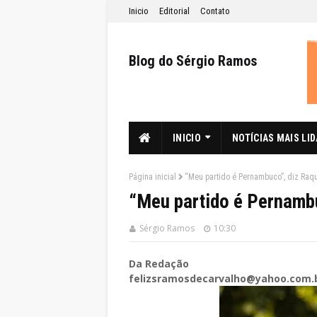
Inicio
Editorial
Contato
Blog do Sérgio Ramos
INICIO
NOTÍCIAS MAIS LI
Página inicial
“Meu partido é Pernambuco”, diz Raqu
“Meu partido é Pernambu
Sérgio Ramos
10:30
Da Redação
felizsramosdecarvalho@yahoo.com.