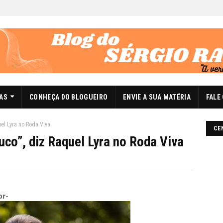
DAS
CONHEÇA DO BLOGUEIRO
ENVIE A SUA MATÉRIA
FALE
el Lyra no Roda Viva
CE
co”, diz Raquel Lyra no Roda Viva
br-