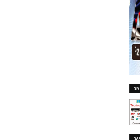
SI
SAM