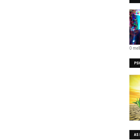
O mel
PS
AS 