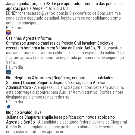
Janjão ganha força no PSD e já é apontado como um das principais
apostas para a Alepe
-
*Do BLOG DO
EDNEY*charlesnasci@yahoo.com.br O ex-prefeito de Bom Jardim e
candidato a deputado estadual Janjão vem se consolidando como
uma das principai...
Há 8 horas
Casinhas Agreste informa.
Criminosos usando camisas da Polícia Civil invadem Society e
executam homem a tiros em Vitória de Santo Antão, PE
-
Suspeitos
usavam armas de diversos calibres, incluindo espingarda calibre 12, e
fugiram após o crime; ação foi registrada por câmeras de segurança
Vário...
Há um dia
Blog Negócios & Informes | Negócios, economia e atualidades.
Surubim | Luciano Seguros disponibiliza vaga para Auxiliar
Administrativo
-
A empresa Luciano Seguros, com sede em Surubim,
está com vaga disponível para Auxiliar Administrativo. Confira a nota
divulgada pela empresa nas redes so...
Há um dia
Blog do Sivaldo Silva
Juliana de Chaparral amplia base política com novos apoios no
Agreste e Sertão
-
A candidata a deputada federal Juliana de Chaparral
(União Brasil) ampliou sua base política no último fim de semana ao
conquistar importantes apoios no ...