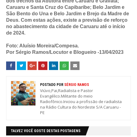
dos trechos da Adutora entre Caruaru e Gravatá;
Caruaru e Santa Cruz do Capibaribe; Belo Jardim e
São Bento do Una e Belo Jardim e Brejo da Madre de
Deus. Com estas ações, existe a previsão de reforço
no abastecimento da cidade de Caruaru até o início
de 2024.
Foto: Aluísio Moreira/Compesa.
Por Sérgio Ramos/Locutor e Blogueiro -13/04/2023
POSTADO POR
SÉRGIO RAMOS
Viúvo,Pai,Radialista e Pastor
Evangélico.Militante do meio
Radiofônico.Iniciou a profissão de radialista
na Rádio Cultura do Nordeste S/A Caruaru -
PE
TALVEZ VOCÊ GOSTE DESTAS POSTAGENS