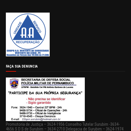
FAÇA SUA DENUNCIA
Promotoria de Justiça – 3624-1956 Conselho Tutelar Surubim -3634-
4656 S D S de Surubim – 3634-2710 Delegacia de Surubim – 3624-1974