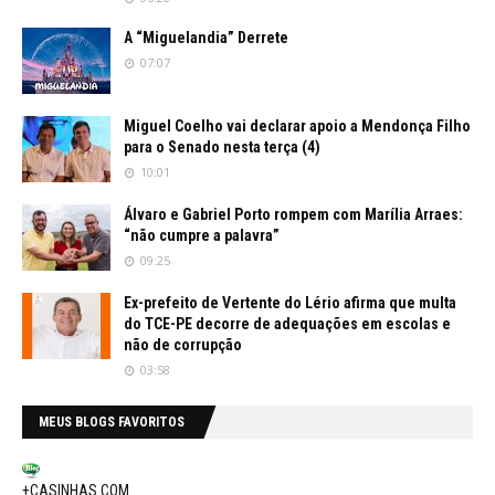
A “Miguelandia” Derrete
07:07
Miguel Coelho vai declarar apoio a Mendonça Filho
para o Senado nesta terça (4)
10:01
Álvaro e Gabriel Porto rompem com Marília Arraes:
“não cumpre a palavra”
09:25
Ex-prefeito de Vertente do Lério afirma que multa
do TCE-PE decorre de adequações em escolas e
não de corrupção
03:58
MEUS BLOGS FAVORITOS
+CASINHAS.COM