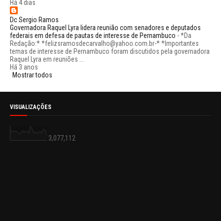
Há 4 dias
Dc Sergio Ramos
Governadora Raquel Lyra lidera reunião com senadores e deputados
federais em defesa de pautas de interesse de Pernambuco
-
*Da
Redação:* *felizsramosdecarvalho@yahoo.com.br-* *Importantes
temas de interesse de Pernambuco foram discutidos pela governadora
Raquel Lyra em reuniões ...
Há 3 anos
Mostrar todos
VISUALIZAÇÕES
3,077,112