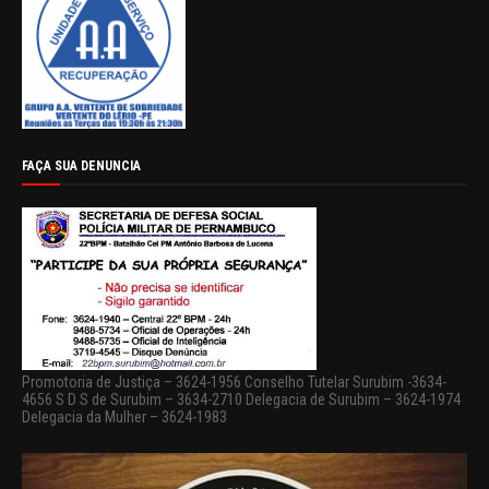
FAÇA SUA DENUNCIA
Promotoria de Justiça – 3624-1956 Conselho Tutelar Surubim -3634-
4656 S D S de Surubim – 3634-2710 Delegacia de Surubim – 3624-1974
Delegacia da Mulher – 3624-1983