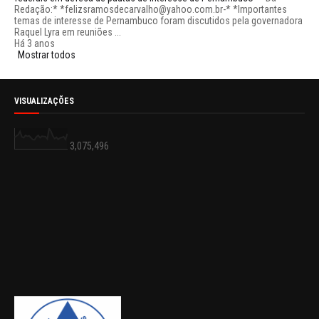
Redação:* *felizsramosdecarvalho@yahoo.com.br-* *Importantes
temas de interesse de Pernambuco foram discutidos pela governadora
Raquel Lyra em reuniões ...
Há 3 anos
Mostrar todos
VISUALIZAÇÕES
3,075,496