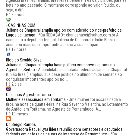
Agência BrasilAs famílias brasileiras perderam R$ 62,5 bilhões para as
bets no ano passado. O montante corresponde ao valor líquido, ou
seja, à dif...
Há 3 horas
+CASINHAS.COM
Juliana de Chaparral amplia apoios com adesão do vice-prefeito de
Lagoa de Itaenga
-
*Da REDAÇÃO* charlesnasci@yahoo.com.br A
candidata a deputada federal Juliana de Chaparral (União Brasil)
anunciou mais uma importante adesão à sua campan...
Há 18 horas
Blog do Sivaldo Silva
Juliana de Chaparral amplia base política com novos apoios no
Agreste e Sertão
-
A candidata a deputada federal Juliana de Chaparral
(União Brasil) ampliou sua base política no último fim de semana ao
conquistar importantes apoios no ...
Há 2 dias
Casinhas Agreste informa.
Mulher é assassinada em Toritama
-
Uma mulher foi assassinada a
tiros na noite de quarta-feira, na Rua Severino Valentim, no Loteamento
de Antão, em Toritama, no Agreste de Pernambuco. A...
Há 10 meses
Dc Sergio Ramos
Governadora Raquel Lyra lidera reunião com senadores e deputados
federais em defesa de pautas de interesse de Pernambuco
-
*Da