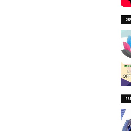
GR
EST