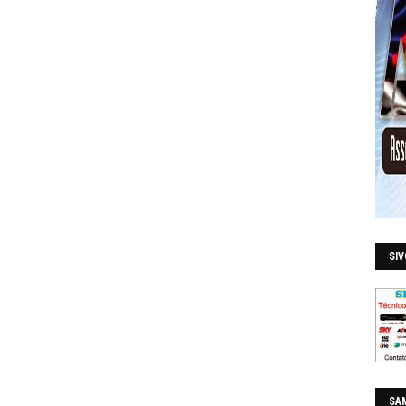
SI
SAM