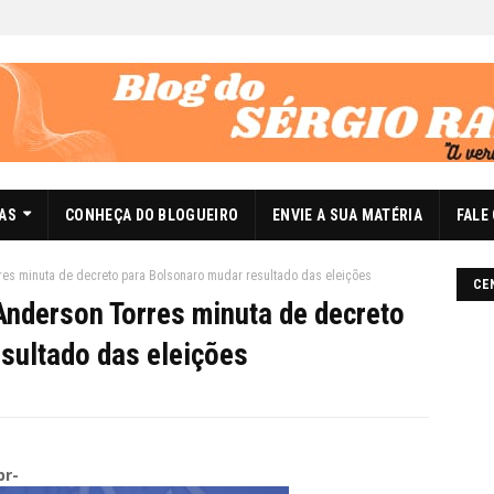
DAS
CONHEÇA DO BLOGUEIRO
ENVIE A SUA MATÉRIA
FALE
res minuta de decreto para Bolsonaro mudar resultado das eleições
CE
Anderson Torres minuta de decreto
sultado das eleições
br-