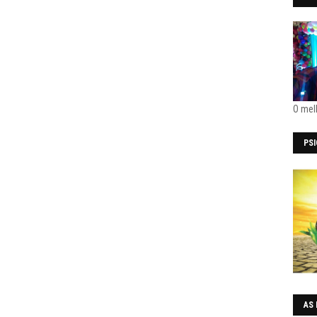
O mel
PS
AS 