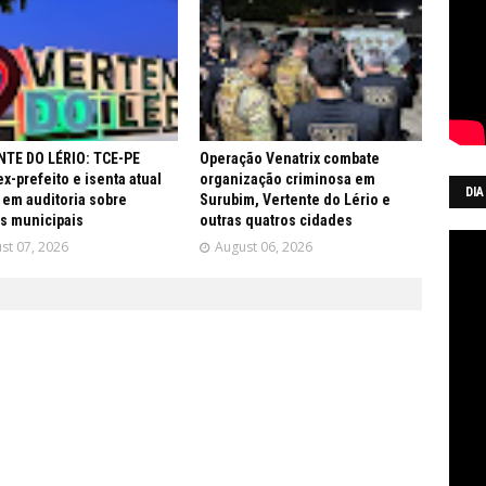
TE DO LÉRIO: TCE-PE
Operação Venatrix combate
ex-prefeito e isenta atual
organização criminosa em
DIA
 em auditoria sobre
Surubim, Vertente do Lério e
s municipais
outras quatros cidades
st 07, 2026
August 06, 2026