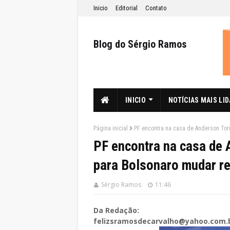
Inicio
Editorial
Contato
Blog do Sérgio Ramos
INICIO
NOTÍCIAS MAIS LI
Página inicial
PF encontra na casa de Anderson Tor
PF encontra na casa de 
para Bolsonaro mudar re
Sérgio Ramos
11:46
Da Redação:
felizsramosdecarvalho@yahoo.com.