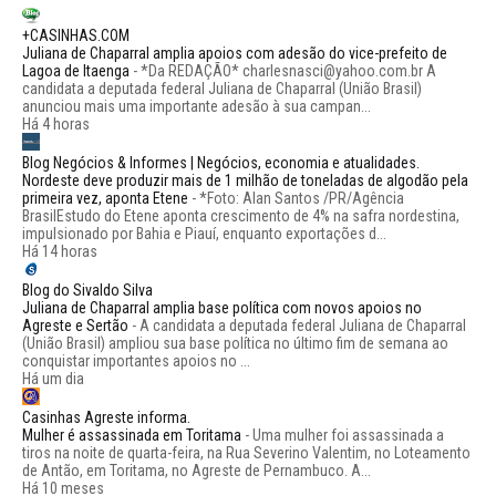
+CASINHAS.COM
Juliana de Chaparral amplia apoios com adesão do vice-prefeito de
Lagoa de Itaenga
-
*Da REDAÇÃO* charlesnasci@yahoo.com.br A
candidata a deputada federal Juliana de Chaparral (União Brasil)
anunciou mais uma importante adesão à sua campan...
Há 4 horas
Blog Negócios & Informes | Negócios, economia e atualidades.
Nordeste deve produzir mais de 1 milhão de toneladas de algodão pela
primeira vez, aponta Etene
-
*Foto: Alan Santos /PR/Agência
BrasilEstudo do Etene aponta crescimento de 4% na safra nordestina,
impulsionado por Bahia e Piauí, enquanto exportações d...
Há 14 horas
Blog do Sivaldo Silva
Juliana de Chaparral amplia base política com novos apoios no
Agreste e Sertão
-
A candidata a deputada federal Juliana de Chaparral
(União Brasil) ampliou sua base política no último fim de semana ao
conquistar importantes apoios no ...
Há um dia
Casinhas Agreste informa.
Mulher é assassinada em Toritama
-
Uma mulher foi assassinada a
tiros na noite de quarta-feira, na Rua Severino Valentim, no Loteamento
de Antão, em Toritama, no Agreste de Pernambuco. A...
Há 10 meses