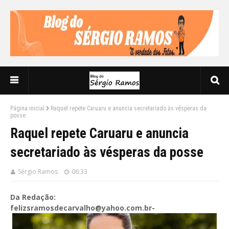
Página inicial
Raquel repete Caruaru e anuncia secretariado às vésperas da
posse
Raquel repete Caruaru e anuncia
secretariado às vésperas da posse
Sérgio Ramos
06:33
Da Redação:
felizsramosdecarvalho@yahoo.com.br-