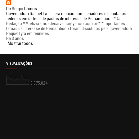
Dc Sergio Ramos
Governadora Raquel Lyra lidera reunião com senadores e deputados
federais em defesa de pautas de interesse de Pernambuco
-
*Da
Redação:* *felizsramosdecarvalho@yahoo.com.br-* *Importantes
temas de interesse de Pernambuco foram discutidos pela governadora
Raquel Lyra em reuniões ...
Há 3 anos
Mostrar todos
VISUALIZAÇÕES
3,075,024