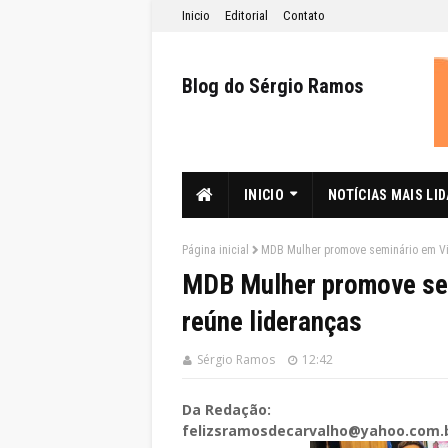
Inicio
Editorial
Contato
Blog do Sérgio Ramos
INICIO
NOTÍCIAS MAIS LI
Página inicial
MDB Mulher promove seminário em Vit
MDB Mulher promove sem
reúne lideranças
Sérgio Ramos
12:42
Da Redação:
felizsramosdecarvalho@yahoo.com.