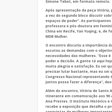
Simone Tebet, em formato remoto.
Após apresentação da peça Vitória, p
a vez do segundo bloco discutir sob
espaços de poder”. As participantes 
professora e pós-doutora em Femini
China em Recife, Yan Yuqing; e, de 
MDB Mulher.
O encontro discutiu a importância d
escutou as demandas com o objetivo
necessidades das mulheres. “Esse 
poder e decisão. A gente tá aqui hoj
muita alegria e satisfação. Eu sei 
precisar lutar bastante, mas eu sei 
Congresso Nacional representando t
juntos possa fazer a diferença”, des
Além do encontro, Vitória de Santo
itinerante em comemoração aos 90 a
Ana Prestes. O Instituto Histórico e 
recebe a exposição que detalha o p
conquistas de mulheres importantes 