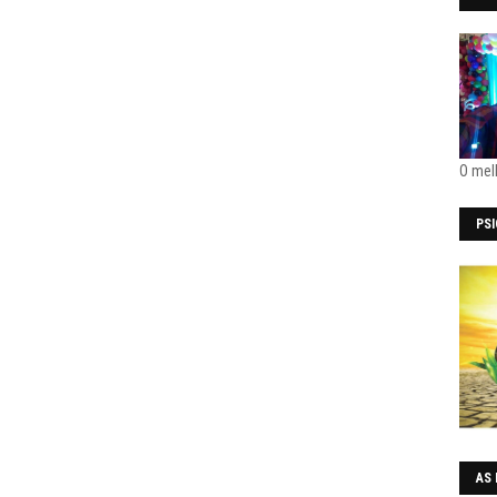
O mel
PS
AS 