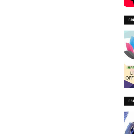
GR
EST