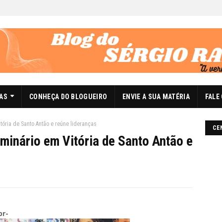
DAS
CONHEÇA DO BLOGUEIRO
ENVIE A SUA MATÉRIA
FALE
ória de Santo Antão e reúne lideranças
CE
inário em Vitória de Santo Antão e
br-