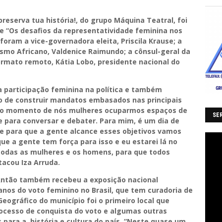
reserva tua história!, do grupo Máquina Teatral, foi
re “Os desafios da representatividade feminina nos
foram a vice-governadora eleita, Priscila Krause; a
smo Africano, Valdenice Raimundo; a cônsul-geral da
formato remoto, Kátia Lobo, presidente nacional do
a participação feminina na política e também
 de construir mandatos embasados nas principais
é o momento de nós mulheres ocuparmos espaços de
SER
e para conversar e debater. Para mim, é um dia de
que para que a gente alcance esses objetivos vamos
que a gente tem força para isso e eu estarei lá no
odas as mulheres e os homens, para que todos
tacou Iza Arruda.
 Antão também recebeu a exposição nacional
nos do voto feminino no Brasil, que tem curadoria de
Geográfico do município foi o primeiro local que
rocesso de conquista do voto e algumas outras
para a história e cultura do país. “Neste quase um