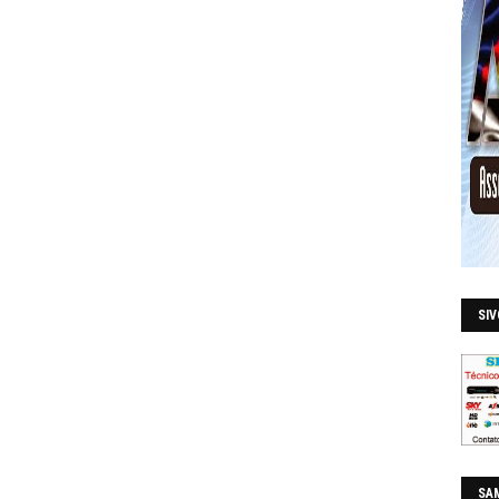
SI
SAM