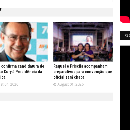
RE
 confirma candidatura de
Raquel e Priscila acompanham
o Cury à Presidência da
preparativos para convenção que
ica
oficializará chapa
st 04, 2026
August 01, 2026