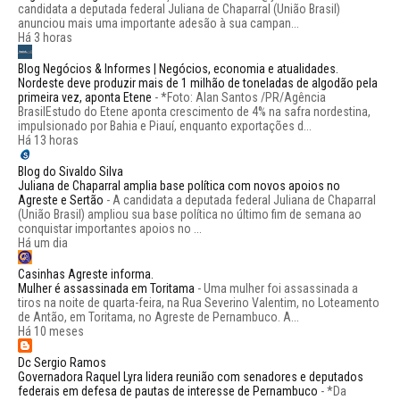
candidata a deputada federal Juliana de Chaparral (União Brasil)
anunciou mais uma importante adesão à sua campan...
Há 3 horas
Blog Negócios & Informes | Negócios, economia e atualidades.
Nordeste deve produzir mais de 1 milhão de toneladas de algodão pela
primeira vez, aponta Etene
-
*Foto: Alan Santos /PR/Agência
BrasilEstudo do Etene aponta crescimento de 4% na safra nordestina,
impulsionado por Bahia e Piauí, enquanto exportações d...
Há 13 horas
Blog do Sivaldo Silva
Juliana de Chaparral amplia base política com novos apoios no
Agreste e Sertão
-
A candidata a deputada federal Juliana de Chaparral
(União Brasil) ampliou sua base política no último fim de semana ao
conquistar importantes apoios no ...
Há um dia
Casinhas Agreste informa.
Mulher é assassinada em Toritama
-
Uma mulher foi assassinada a
tiros na noite de quarta-feira, na Rua Severino Valentim, no Loteamento
de Antão, em Toritama, no Agreste de Pernambuco. A...
Há 10 meses
Dc Sergio Ramos
Governadora Raquel Lyra lidera reunião com senadores e deputados
federais em defesa de pautas de interesse de Pernambuco
-
*Da