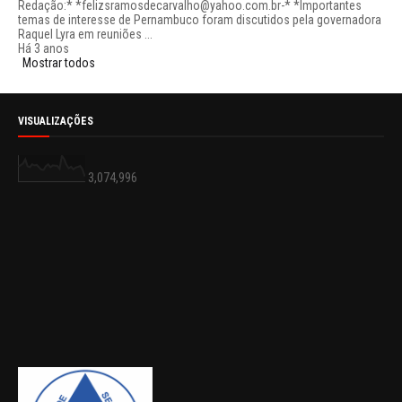
Redação:* *felizsramosdecarvalho@yahoo.com.br-* *Importantes
temas de interesse de Pernambuco foram discutidos pela governadora
Raquel Lyra em reuniões ...
Há 3 anos
Mostrar todos
VISUALIZAÇÕES
3,074,996