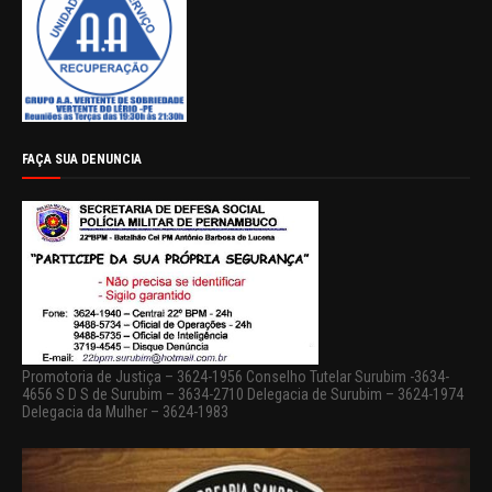
FAÇA SUA DENUNCIA
Promotoria de Justiça – 3624-1956 Conselho Tutelar Surubim -3634-
4656 S D S de Surubim – 3634-2710 Delegacia de Surubim – 3624-1974
Delegacia da Mulher – 3624-1983