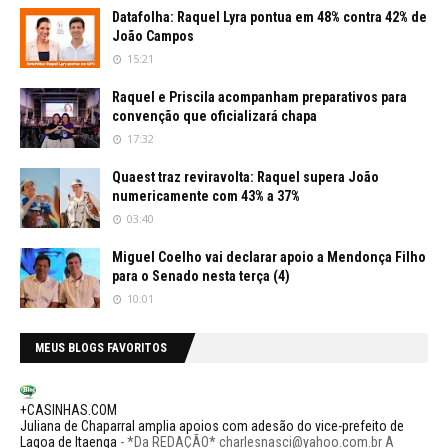
Datafolha: Raquel Lyra pontua em 48% contra 42% de
João Campos
15:21
Raquel e Priscila acompanham preparativos para
convenção que oficializará chapa
17:32
Quaest traz reviravolta: Raquel supera João
numericamente com 43% a 37%
03:40
Miguel Coelho vai declarar apoio a Mendonça Filho
para o Senado nesta terça (4)
10:01
MEUS BLOGS FAVORITOS
+CASINHAS.COM
Juliana de Chaparral amplia apoios com adesão do vice-prefeito de
Lagoa de Itaenga
-
*Da REDAÇÃO* charlesnasci@yahoo.com.br A