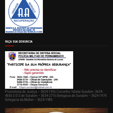
FAÇA SUA DENUNCIA
Promotoria de Justiça – 3624-1956 Conselho Tutelar Surubim -3634-
4656 S D S de Surubim – 3634-2710 Delegacia de Surubim – 3624-1974
Delegacia da Mulher – 3624-1983