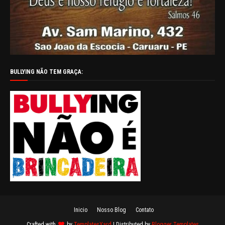
BULLYING NÃO TEM GRAÇA:
Inicio
Nosso Blog
Contato
Crafted with
by
TemplatesYard
| Distributed by
Blogger Templates