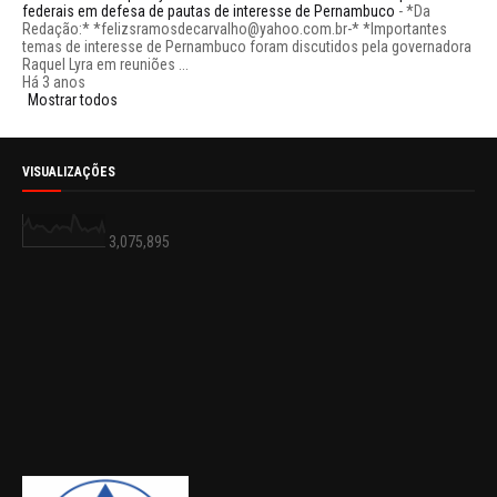
federais em defesa de pautas de interesse de Pernambuco
-
*Da
Redação:* *felizsramosdecarvalho@yahoo.com.br-* *Importantes
temas de interesse de Pernambuco foram discutidos pela governadora
Raquel Lyra em reuniões ...
Há 3 anos
Mostrar todos
VISUALIZAÇÕES
3,075,895