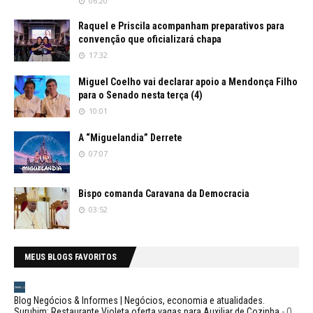
06:20
Raquel e Priscila acompanham preparativos para
convenção que oficializará chapa
17:32
Miguel Coelho vai declarar apoio a Mendonça Filho
para o Senado nesta terça (4)
10:01
A “Miguelandia” Derrete
07:07
Bispo comanda Caravana da Democracia
03:52
MEUS BLOGS FAVORITOS
Blog Negócios & Informes | Negócios, economia e atualidades.
Surubim: Restaurante Violeta oferta vagas para Auxiliar de Cozinha
-
O