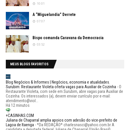
10:01
A “Miguelandia” Derrete
07:07
Bispo comanda Caravana da Democracia
03:52
MEUS BLOGS FAVORITOS
Blog Negócios & Informes | Negócios, economia e atualidades.
Surubim: Restaurante Violeta oferta vagas para Auxiliar de Cozinha
-
O
Restaurante Violeta, com sede em Surubim, abre vagas para Auxiliar de
Cozinha. Os interessados (a), devem enviar currículo por e-mail:
atendimento@viol...
Há 12 minutos
+CASINHAS.COM
Juliana de Chaparral amplia apoios com adesão do vice-prefeito de
Lagoa de Itaenga
-
*Da REDAÇÃO* charlesnasci@yahoo.com.br A
candidata a deputada federal Juliana de Chaparral (União Brasil)