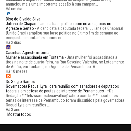
anunciou mais uma importante adesão à sua campan...
Há um dia
Blog do Sivaldo Silva
Juliana de Chaparral amplia base política com novos apoios no
Agreste e Sertão
-
A candidata a deputada federal Juliana de Chaparral
(União Brasil) ampliou sua base política no último fim de semana ao
conquistar importantes apoios no ...
Há 2 dias
Casinhas Agreste informa.
Mulher é assassinada em Toritama
-
Uma mulher foi assassinada a
tiros na noite de quarta-feira, na Rua Severino Valentim, no Loteamento
de Antão, em Toritama, no Agreste de Pernambuco. A...
Há 10 meses
Dc Sergio Ramos
Governadora Raquel Lyra lidera reunião com senadores e deputados
federais em defesa de pautas de interesse de Pernambuco
-
*Da
Redação:* *felizsramosdecarvalho@yahoo.com.br-* *Importantes
temas de interesse de Pernambuco foram discutidos pela governadora
Raquel Lyra em reuniões ...
Há 3 anos
Mostrar todos