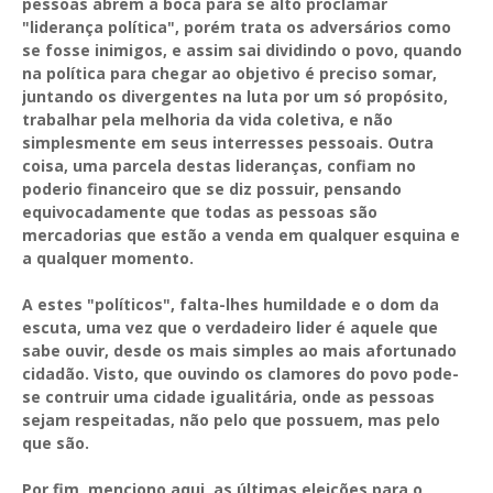
pessoas abrem a boca para se alto proclamar
"liderança política", porém trata os adversários como
se fosse inimigos, e assim sai dividindo o povo, quando
na política para chegar ao objetivo é preciso somar,
juntando os divergentes na luta por um só propósito,
trabalhar pela melhoria da vida coletiva, e não
simplesmente em seus interresses pessoais. Outra
coisa, uma parcela destas lideranças, confiam no
poderio financeiro que se diz possuir, pensando
equivocadamente que todas as pessoas são
mercadorias que estão a venda em qualquer esquina e
a qualquer momento.
A estes "políticos", falta-lhes humildade e o dom da
escuta, uma vez que o verdadeiro lider é aquele que
sabe ouvir, desde os mais simples ao mais afortunado
cidadão. Visto, que ouvindo os clamores do povo pode-
se contruir uma cidade igualitária, onde as pessoas
sejam respeitadas, não pelo que possuem, mas pelo
que são.
Por fim, menciono aqui, as últimas eleições para o