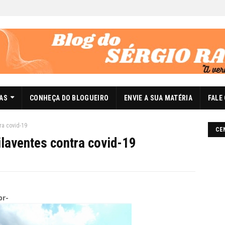
DAS
CONHEÇA DO BLOGUEIRO
ENVIE A SUA MATÉRIA
FALE
ra covid-19
CE
ilaventes contra covid-19
br-