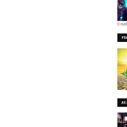
O mel
PS
AS 