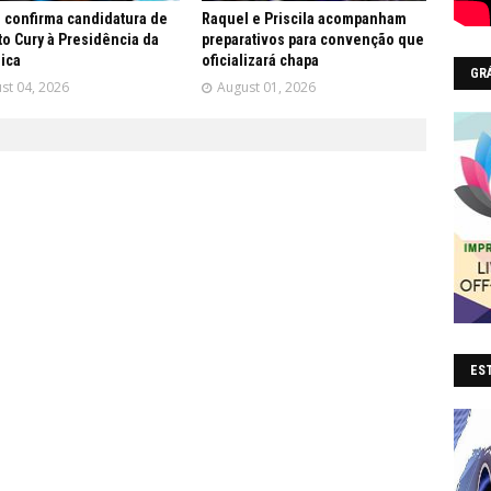
 confirma candidatura de
Raquel e Priscila acompanham
o Cury à Presidência da
preparativos para convenção que
ica
oficializará chapa
GR
st 04, 2026
August 01, 2026
EST