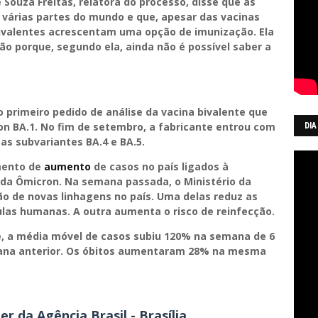
 Souza Freitas, relatora do processo, disse que as
 várias partes do mundo e que, apesar das vacinas
bivalentes acrescentam uma opção de imunização. Ela
o porque, segundo ela, ainda não é possível saber a
o primeiro pedido de análise da vacina bivalente que
on BA.1. No fim de setembro, a fabricante entrou com
DIA
as subvariantes BA.4 e BA.5.
mento de
aumento
de casos no país ligados à
 da Ômicron. Na semana passada, o Ministério da
ção de novas linhagens no país. Uma delas reduz as
lulas humanas. A outra aumenta o risco de reinfecção.
e, a média móvel de casos subiu 120% na semana de 6
ana anterior. Os óbitos aumentaram 28% na mesma
 da Agência Brasil - Brasília