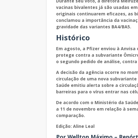
Durante seu voto, a diretora Meiruze
vacinas bivalentes já são usadas em
originais continuarem eficazes, as 
conclamou a importância da vacinaçã
gravidade das variantes BA4/BA5.
Histórico
Em agosto, a Pfizer enviou à Anvisa 
protege contra a subvariante Ômicr
o segundo pedido de análise, contra 
A decisão da agência ocorre no mo
circulação de uma nova subvariante
Saúde emitiu alerta sobre a circula
barreiras para o vírus entrar nas cé
De acordo com o Ministério da Saúd
a 11 de novembro em relação à sem
comparação.
Edição: Aline Leal
Por Wellton Máximo – Repórter