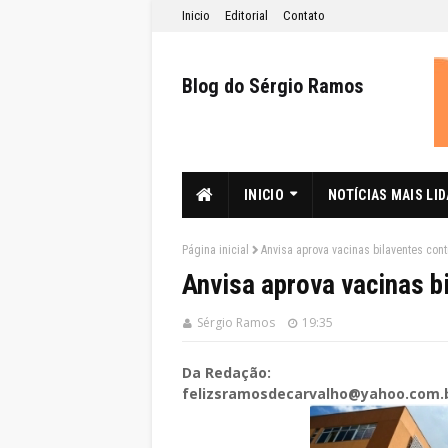
Inicio
Editorial
Contato
Blog do Sérgio Ramos
INICIO
NOTÍCIAS MAIS LI
Página inicial
Anvisa aprova vacinas bilaventes cont
Anvisa aprova vacinas b
Sérgio Ramos
19:35
Da Redação:
felizsramosdecarvalho@yahoo.com.