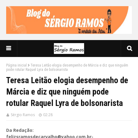
Página inicial
Teresa Leitão elogia desempenho de Márcia e diz que ninguém
pode rotular Raquel Lyra de bolsonarista
Teresa Leitão elogia desempenho de
Márcia e diz que ninguém pode
rotular Raquel Lyra de bolsonarista
Sérgio Ramos
02:28
Da Redação:
felizsramosdecarvalho@yahoo.com.br-