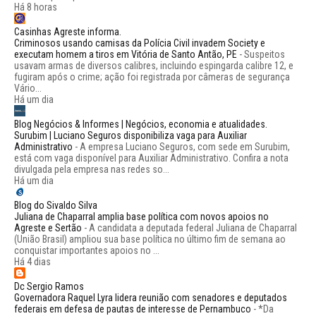
Há 8 horas
Casinhas Agreste informa.
Criminosos usando camisas da Polícia Civil invadem Society e
executam homem a tiros em Vitória de Santo Antão, PE
-
Suspeitos
usavam armas de diversos calibres, incluindo espingarda calibre 12, e
fugiram após o crime; ação foi registrada por câmeras de segurança
Vário...
Há um dia
Blog Negócios & Informes | Negócios, economia e atualidades.
Surubim | Luciano Seguros disponibiliza vaga para Auxiliar
Administrativo
-
A empresa Luciano Seguros, com sede em Surubim,
está com vaga disponível para Auxiliar Administrativo. Confira a nota
divulgada pela empresa nas redes so...
Há um dia
Blog do Sivaldo Silva
Juliana de Chaparral amplia base política com novos apoios no
Agreste e Sertão
-
A candidata a deputada federal Juliana de Chaparral
(União Brasil) ampliou sua base política no último fim de semana ao
conquistar importantes apoios no ...
Há 4 dias
Dc Sergio Ramos
Governadora Raquel Lyra lidera reunião com senadores e deputados
federais em defesa de pautas de interesse de Pernambuco
-
*Da