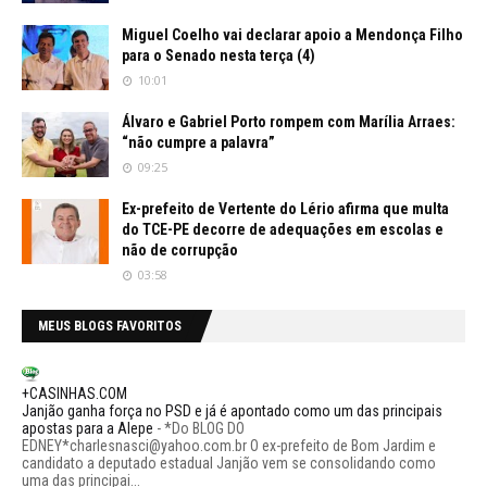
Miguel Coelho vai declarar apoio a Mendonça Filho
para o Senado nesta terça (4)
10:01
Álvaro e Gabriel Porto rompem com Marília Arraes:
“não cumpre a palavra”
09:25
Ex-prefeito de Vertente do Lério afirma que multa
do TCE-PE decorre de adequações em escolas e
não de corrupção
03:58
MEUS BLOGS FAVORITOS
+CASINHAS.COM
Janjão ganha força no PSD e já é apontado como um das principais
apostas para a Alepe
-
*Do BLOG DO
EDNEY*charlesnasci@yahoo.com.br O ex-prefeito de Bom Jardim e
candidato a deputado estadual Janjão vem se consolidando como
uma das principai...