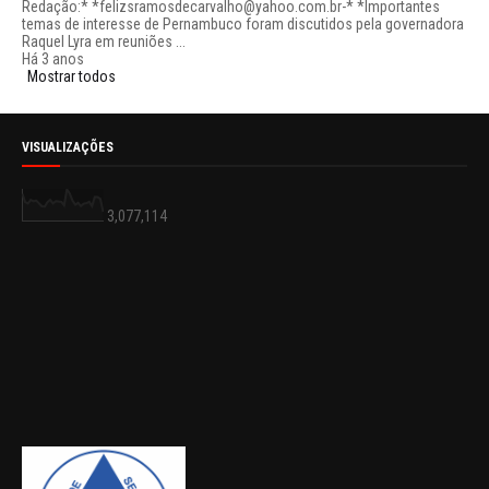
Redação:* *felizsramosdecarvalho@yahoo.com.br-* *Importantes
temas de interesse de Pernambuco foram discutidos pela governadora
Raquel Lyra em reuniões ...
Há 3 anos
Mostrar todos
VISUALIZAÇÕES
3,077,114