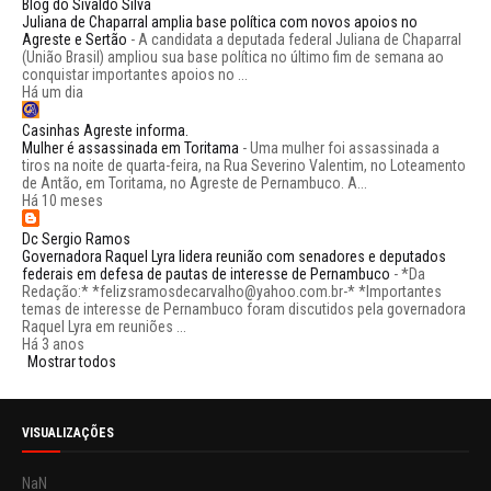
Blog do Sivaldo Silva
Juliana de Chaparral amplia base política com novos apoios no
Agreste e Sertão
-
A candidata a deputada federal Juliana de Chaparral
(União Brasil) ampliou sua base política no último fim de semana ao
conquistar importantes apoios no ...
Há um dia
Casinhas Agreste informa.
Mulher é assassinada em Toritama
-
Uma mulher foi assassinada a
tiros na noite de quarta-feira, na Rua Severino Valentim, no Loteamento
de Antão, em Toritama, no Agreste de Pernambuco. A...
Há 10 meses
Dc Sergio Ramos
Governadora Raquel Lyra lidera reunião com senadores e deputados
federais em defesa de pautas de interesse de Pernambuco
-
*Da
Redação:* *felizsramosdecarvalho@yahoo.com.br-* *Importantes
temas de interesse de Pernambuco foram discutidos pela governadora
Raquel Lyra em reuniões ...
Há 3 anos
Mostrar todos
VISUALIZAÇÕES
NaN