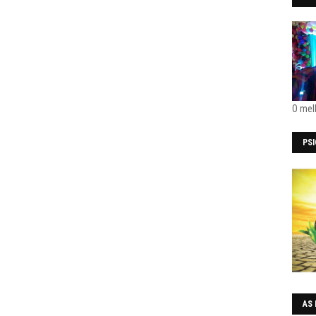
O mel
PS
AS 