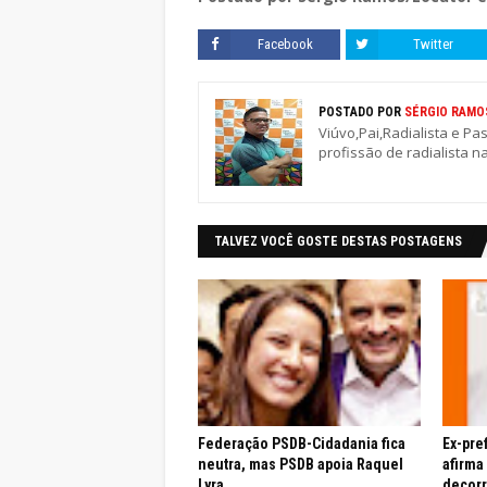
Facebook
Twitter
POSTADO POR
SÉRGIO RAMO
Viúvo,Pai,Radialista e Pa
profissão de radialista n
TALVEZ VOCÊ GOSTE DESTAS POSTAGENS
Federação PSDB-Cidadania fica
Ex-pre
neutra, mas PSDB apoia Raquel
afirma
Lyra
decor