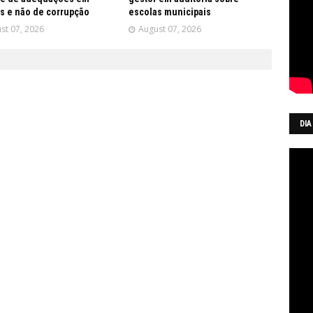
s e não de corrupção
escolas municipais
st 07, 2026
August 07, 2026
DIA