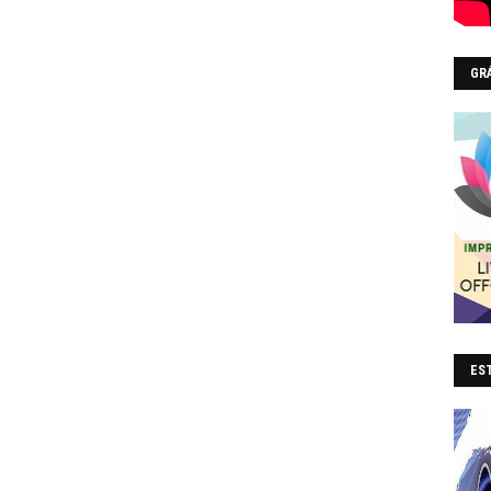
GR
EST