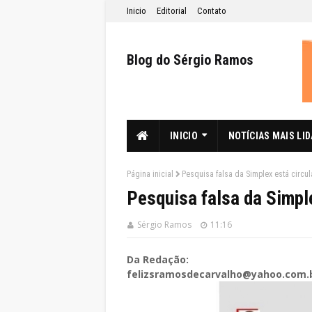
Inicio
Editorial
Contato
Blog do Sérgio Ramos
INICIO
NOTÍCIAS MAIS LI
Página inicial
Pesquisa falsa da Simplex está circu
Pesquisa falsa da Simpl
Sérgio Ramos
11:16
Da Redação:
felizsramosdecarvalho@yahoo.com.