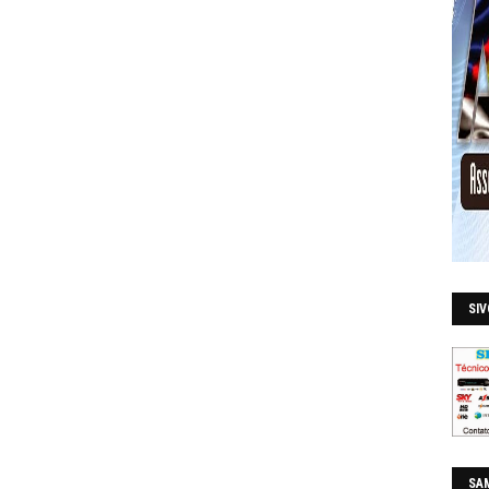
SI
SAM