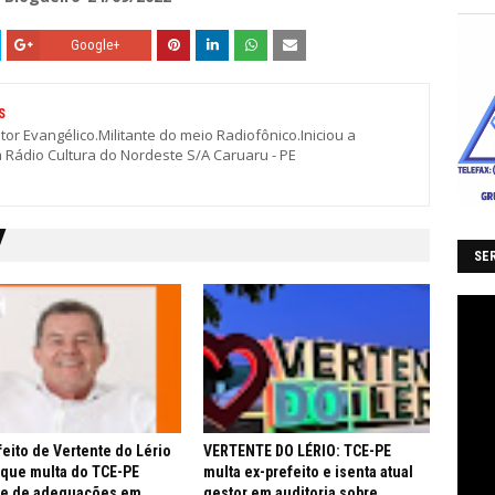
Google+
S
stor Evangélico.Militante do meio Radiofônico.Iniciou a
a Rádio Cultura do Nordeste S/A Caruaru - PE
SER
feito de Vertente do Lério
VERTENTE DO LÉRIO: TCE-PE
 que multa do TCE-PE
multa ex-prefeito e isenta atual
re de adequações em
gestor em auditoria sobre