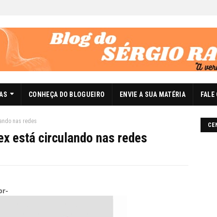
DAS
CONHEÇA DO BLOGUEIRO
ENVIE A SUA MATÉRIA
FALE
lando nas redes
CE
ex está circulando nas redes
br-