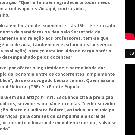
 a ação: “Queria também agradecer a todos meus
m a todos que estão aqui, contratados,
sião.
ica em horário de expediente – às 15h – é reforçado
mento de servidores se deu pela Secretaria de
ficamente em relação aos professores, tem-se que
egência de aula, também necessitam prestar serviço
 avaliação), serviço este incluído na carga horária
DIA
te desempenhado pelos docentes”.
ável por afetar a legitimidade e normalidade dos
ncípio da isonomia entre os concorrentes, amplamente
blica”, disse o advogado Lêucio Lemos. Quem assina
al Eleitoral (TRE) é a Frente Popular.
clara em seu artigo nº Art. 73 quando cita a proibição
licos, servidores ou não entre elas, “ceder servidor
ão direta ou indireta federal, estadual ou municipal
 serviços, para comitês de campanha eleitoral de
ação, durante o horário de expediente normal, salvo se
ado”.