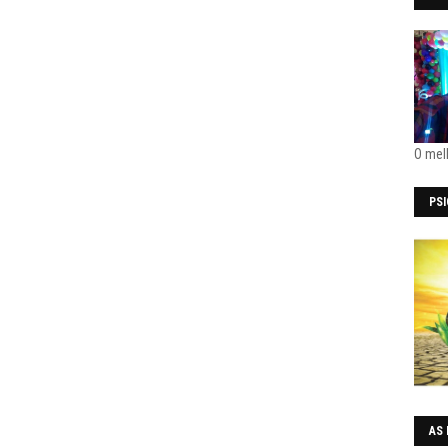
O mel
PS
AS 