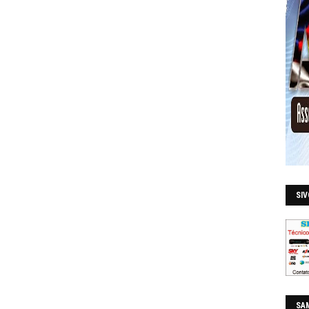
SI
SAM