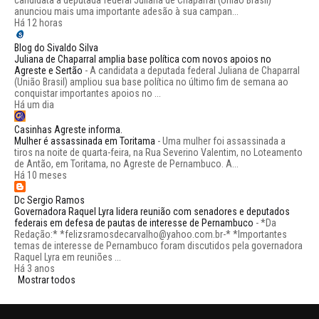
candidata a deputada federal Juliana de Chaparral (União Brasil)
anunciou mais uma importante adesão à sua campan...
Há 12 horas
Blog do Sivaldo Silva
Juliana de Chaparral amplia base política com novos apoios no
Agreste e Sertão
-
A candidata a deputada federal Juliana de Chaparral
(União Brasil) ampliou sua base política no último fim de semana ao
conquistar importantes apoios no ...
Há um dia
Casinhas Agreste informa.
Mulher é assassinada em Toritama
-
Uma mulher foi assassinada a
tiros na noite de quarta-feira, na Rua Severino Valentim, no Loteamento
de Antão, em Toritama, no Agreste de Pernambuco. A...
Há 10 meses
Dc Sergio Ramos
Governadora Raquel Lyra lidera reunião com senadores e deputados
federais em defesa de pautas de interesse de Pernambuco
-
*Da
Redação:* *felizsramosdecarvalho@yahoo.com.br-* *Importantes
temas de interesse de Pernambuco foram discutidos pela governadora
Raquel Lyra em reuniões ...
Há 3 anos
Mostrar todos