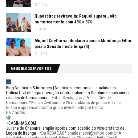
17:32
Quaest traz reviravolta: Raquel supera João
numericamente com 43% a 37%
03:40
Miguel Coelho vai declarar apoio a Mendonça Filho
para o Senado nesta terça (4)
10:01
MEUS BLOGS FAVORITOS
Blog Negócios & Informes | Negócios, economia e atualidades.
Polícia Civil deflagra operação contra tráfico em Surubim e mais cinco
cidades de Pernambuco
-
Foto - Divulgação / Polícia Civil de
Pernambuco*Polícia Civil cumpre 25 mandados de prisão e 17 de
busca e apreensão contra grupo investigado por tráfico...
Há 2 horas
+CASINHAS.COM
Juliana de Chaparral amplia apoios com adesão do vice-prefeito de
Lagoa de Itaenga
-
*Da REDAÇÃO* charlesnasci@yahoo.com.br A