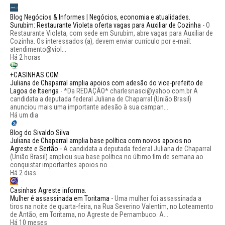
Blog Negócios & Informes | Negócios, economia e atualidades.
Surubim: Restaurante Violeta oferta vagas para Auxiliar de Cozinha
-
O
Restaurante Violeta, com sede em Surubim, abre vagas para Auxiliar de
Cozinha. Os interessados (a), devem enviar currículo por e-mail:
atendimento@viol...
Há 2 horas
+CASINHAS.COM
Juliana de Chaparral amplia apoios com adesão do vice-prefeito de
Lagoa de Itaenga
-
*Da REDAÇÃO* charlesnasci@yahoo.com.br A
candidata a deputada federal Juliana de Chaparral (União Brasil)
anunciou mais uma importante adesão à sua campan...
Há um dia
Blog do Sivaldo Silva
Juliana de Chaparral amplia base política com novos apoios no
Agreste e Sertão
-
A candidata a deputada federal Juliana de Chaparral
(União Brasil) ampliou sua base política no último fim de semana ao
conquistar importantes apoios no ...
Há 2 dias
Casinhas Agreste informa.
Mulher é assassinada em Toritama
-
Uma mulher foi assassinada a
tiros na noite de quarta-feira, na Rua Severino Valentim, no Loteamento
de Antão, em Toritama, no Agreste de Pernambuco. A...
Há 10 meses