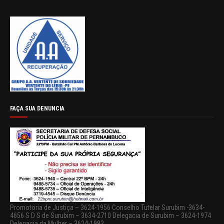
FAÇA SUA DENUNCIA
Promotoria de Justiça – 3624-1956 Conselho Tutelar Surubim -3634-
4656 S D S de Surubim – 3634-2710 Delegacia de Surubim – 3624-1974
Delegacia da Mulher – 3624-1983