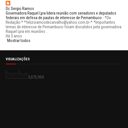
Dc Sergio Ramos
Governadora Raquel Lyra lidera reunião com senadores e deputados
federais em defesa de pautas de interesse de Pernambuco
-
*Da
Redação:* *felizsramosdecarvalho@yahoo.com.br-* *Importantes
temas de interesse de Pernambuco foram discutidos pela governadora
Raquel Lyra em reuniões ...
Há 3 anos
Mostrar todos
VISUALIZAÇÕES
3,075,904