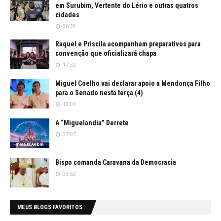
em Surubim, Vertente do Lério e outras quatros
cidades
06:20
Raquel e Priscila acompanham preparativos para
convenção que oficializará chapa
17:32
Miguel Coelho vai declarar apoio a Mendonça Filho
para o Senado nesta terça (4)
10:01
A “Miguelandia” Derrete
07:07
Bispo comanda Caravana da Democracia
03:52
MEUS BLOGS FAVORITOS