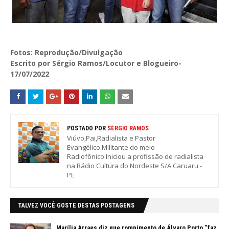
Fotos: Reprodução/Divulgação
Escrito por Sérgio Ramos/Locutor e Blogueiro-
17/07/2022
POSTADO POR
SÉRGIO RAMOS
Viúvo,Pai,Radialista e Pastor
Evangélico.Militante do meio
Radiofônico.Iniciou a profissão de radialista
na Rádio Cultura do Nordeste S/A Caruaru -
PE
TALVEZ VOCÊ GOSTE DESTAS POSTAGENS
Marília Arraes diz que rompimento de Álvaro Porto “faz