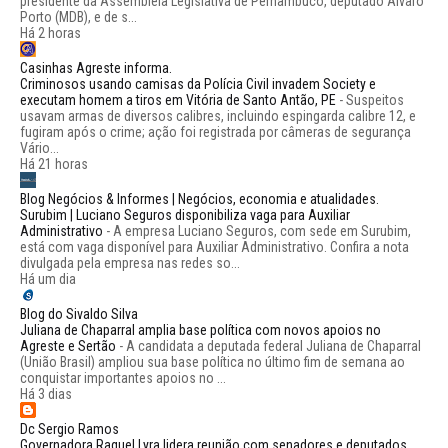
presidente da Assembleia Legislativa de Pernambuco, deputado Álvaro
Porto (MDB), e de s...
Há 2 horas
Casinhas Agreste informa.
Criminosos usando camisas da Polícia Civil invadem Society e
executam homem a tiros em Vitória de Santo Antão, PE
-
Suspeitos
usavam armas de diversos calibres, incluindo espingarda calibre 12, e
fugiram após o crime; ação foi registrada por câmeras de segurança
Vário...
Há 21 horas
Blog Negócios & Informes | Negócios, economia e atualidades.
Surubim | Luciano Seguros disponibiliza vaga para Auxiliar
Administrativo
-
A empresa Luciano Seguros, com sede em Surubim,
está com vaga disponível para Auxiliar Administrativo. Confira a nota
divulgada pela empresa nas redes so...
Há um dia
Blog do Sivaldo Silva
Juliana de Chaparral amplia base política com novos apoios no
Agreste e Sertão
-
A candidata a deputada federal Juliana de Chaparral
(União Brasil) ampliou sua base política no último fim de semana ao
conquistar importantes apoios no ...
Há 3 dias
Dc Sergio Ramos
Governadora Raquel Lyra lidera reunião com senadores e deputados