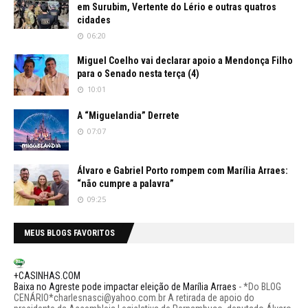
em Surubim, Vertente do Lério e outras quatros
cidades
06:20
Miguel Coelho vai declarar apoio a Mendonça Filho
para o Senado nesta terça (4)
10:01
A “Miguelandia” Derrete
07:07
Álvaro e Gabriel Porto rompem com Marília Arraes:
“não cumpre a palavra”
09:25
MEUS BLOGS FAVORITOS
+CASINHAS.COM
Baixa no Agreste pode impactar eleição de Marília Arraes
-
*Do BLOG
CENÁRIO*charlesnasci@yahoo.com.br A retirada de apoio do