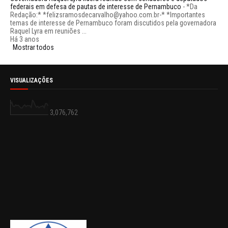
federais em defesa de pautas de interesse de Pernambuco
-
*Da
Redação:* *felizsramosdecarvalho@yahoo.com.br-* *Importantes
temas de interesse de Pernambuco foram discutidos pela governadora
Raquel Lyra em reuniões ...
Há 3 anos
Mostrar todos
VISUALIZAÇÕES
3,076,762