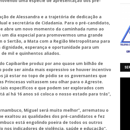
omovendo uma espécie de apresentação dos pré-
ação de Alessandra e a trajetória de dedicação a
al e secretária de Cidadania. Para o pré-candidato,
ibe abre um novo momento da caminhada rumo ao
 é um dia especial para promovermos uma grande
m o Sertão, a Mata com a Região Metropolitana para
 dignidade, esperança e oportunidade para um
 de mil e quinhentos aliados.
do Capibaribe produz por ano quase um bilhão de
SER
 pode ser ainda mais expressivo se houver incentivo
os já estar no topo de pódio se os governantes que
s Princesas voltassem seu olhar para o Agreste.
iais específicos e que podem ser explorados com
á aí há 16 anos só coloca o nosso estado para trás”,
rnambuco, Miguel será muito melhor”, arrematou o
e exaltou as qualidades dos pré-candidatos e fez
nambuco está engolindo poeira de todos os outros
 nos indicadores de violência, saúde e educação”,