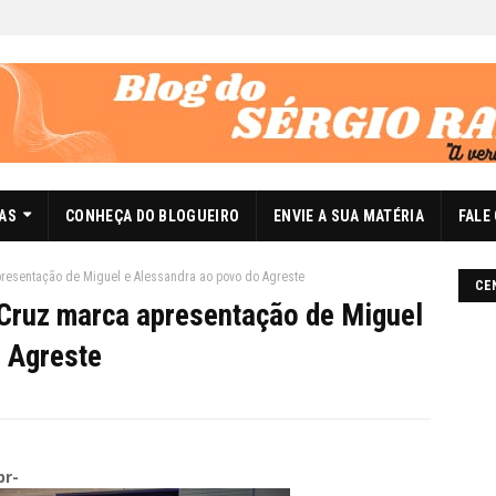
DAS
CONHEÇA DO BLOGUEIRO
ENVIE A SUA MATÉRIA
FALE
presentação de Miguel e Alessandra ao povo do Agreste
CE
 Cruz marca apresentação de Miguel
 Agreste
br-