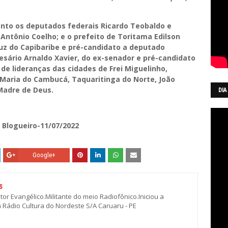
o os deputados federais Ricardo Teobaldo e
Antônio Coelho; e o prefeito de Toritama Edilson
ruz do Capibaribe e pré-candidato a deputado
esário Arnaldo Xavier, do ex-senador e pré-candidato
de lideranças das cidades de Frei Miguelinho,
 Maria do Cambucá, Taquaritinga do Norte, João
 Madre de Deus.
DIA
 Blogueiro-11/07/2022
Google+
S
stor Evangélico.Militante do meio Radiofônico.Iniciou a
a Rádio Cultura do Nordeste S/A Caruaru - PE