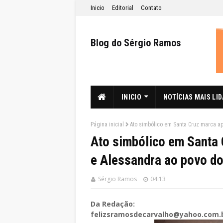
Inicio
Editorial
Contato
Blog do Sérgio Ramos
INICIO
NOTÍCIAS MAIS LI
Página inicial
Ato simbólico em Santa Cruz marca a
Ato simbólico em Santa
e Alessandra ao povo do
Sérgio Ramos
04:13
Da Redação:
felizsramosdecarvalho@yahoo.com.