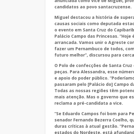
anunciada como vice de Miguel, pr
candidatos ao povo santacruzense.
Miguel destacou a história de super
causas sociais como deputada estadu
o evento em Santa Cruz do Capibar
Palácio Campo das Princesas. “Hoje
arrancada. Vamos unir o Agreste co
fazer um Pernambuco de todos, com
futuro melhor”, discursou para cerca
O Polo de confecções de Santa Cruz 
peças. Para Alessandra, esse número
e apoio do poder público. “Poderíam
passaram pelo [Palácio do] Campo da
Todas as nossas regiões têm potenc
mais atenção. Mas o governo que est
reclama a pré-candidata a vice.
“Se Eduardo Campos foi bom para Pe
senador Fernando Bezerra Coelho, qu
duras críticas à atual gestão. “Per
estados do Nordeste, está afundando