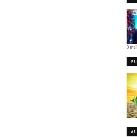
O mel
PS
AS 