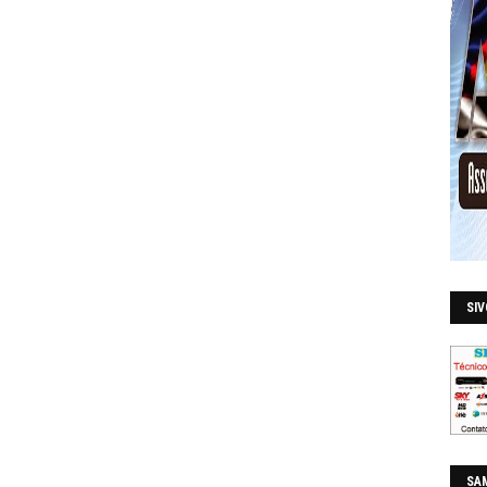
SI
SAM