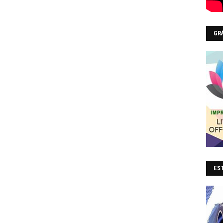
GR
EST