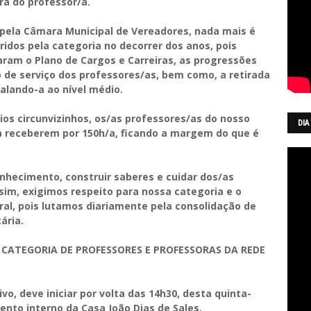
ra do professor/a.
pela Câmara Municipal de Vereadores, nada mais é
idos pela categoria no decorrer dos anos, pois
am o Plano de Cargos e Carreiras, as progressões
o de serviço dos professores/as, bem como, a retirada
ualando-a ao nível médio.
ios circunvizinhos, os/as professores/as do nosso
DIA
 a receberem por 150h/a, ficando a margem do que é
nhecimento, construir saberes e cuidar dos/as
ssim, exigimos respeito para nossa categoria e o
al, pois lutamos diariamente pela consolidação de
ária.
 CATEGORIA DE PROFESSORES E PROFESSORAS DA REDE
ivo, deve iniciar por volta das 14h30, desta quinta-
ento interno da Casa João Dias de Sales.