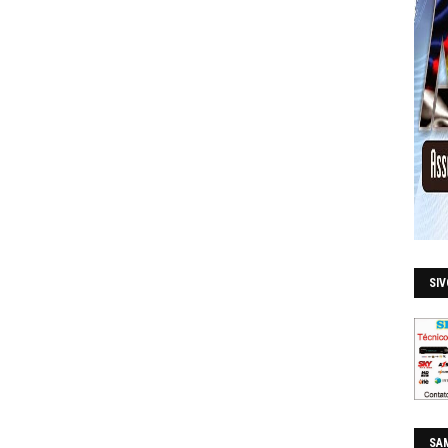
SI
SAM