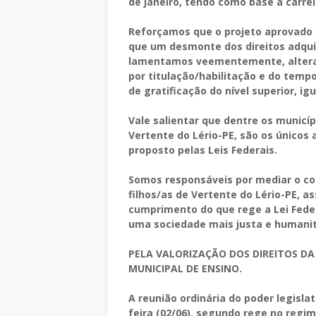
de janeiro, tendo como base a carrei
Reforçamos que o projeto aprovado 
que um desmonte dos direitos adquir
lamentamos veementemente, alterar
por titulação/habilitação e do temp
de gratificação do nível superior, ig
Vale salientar que dentre os municíp
Vertente do Lério-PE, são os únicos
proposto pelas Leis Federais.
Somos responsáveis por mediar o co
filhos/as de Vertente do Lério-PE, a
cumprimento do que rege a Lei Feder
uma sociedade mais justa e humanit
PELA VALORIZAÇÃO DOS DIREITOS DA
MUNICIPAL DE ENSINO.
A reunião ordinária do poder legislat
feira (02/06), segundo rege no regim