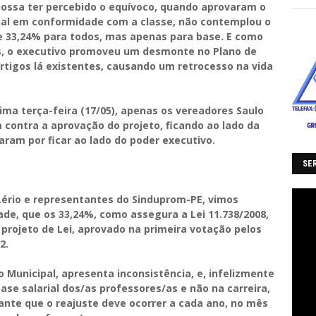
possa ter percebido o equívoco, quando aprovaram o
qual em conformidade com a classe, não contemplou o
de 33,24% para todos, mas apenas para base. E como
s, o executivo promoveu um desmonte no Plano de
artigos lá existentes, causando um retrocesso na vida
ima terça-feira (17/05), apenas os vereadores Saulo
 contra a aprovação do projeto, ficando ao lado da
aram por ficar ao lado do poder executivo.
SER
Lério e representantes do Sinduprom-PE, vimos
ade, que os 33,24%, como assegura a Lei 11.738/2008,
projeto de Lei, aprovado na primeira votação pelos
2.
o Municipal, apresenta inconsistência, e, infelizmente
e salarial dos/as professores/as e não na carreira,
rante que o reajuste deve ocorrer a cada ano, no mês