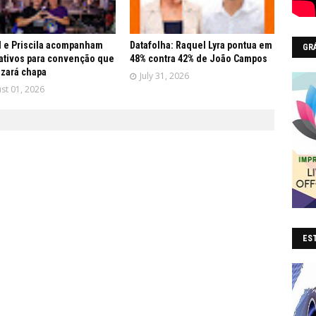
 e Priscila acompanham
Datafolha: Raquel Lyra pontua em
GR
ativos para convenção que
48% contra 42% de João Campos
lizará chapa
July 31, 2026
st 01, 2026
EST