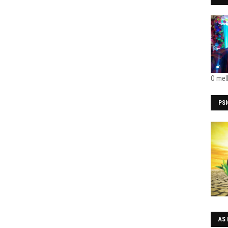
O mel
PS
AS 