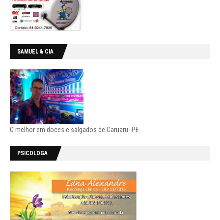
SAMUEL & CIA
O melhor em doces e salgados de Caruaru -PE
PSICOLOGA