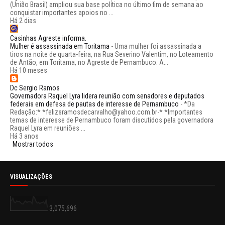
(União Brasil) ampliou sua base política no último fim de semana ao
conquistar importantes apoios no ...
Há 2 dias
Casinhas Agreste informa.
Mulher é assassinada em Toritama
-
Uma mulher foi assassinada a
tiros na noite de quarta-feira, na Rua Severino Valentim, no Loteamento
de Antão, em Toritama, no Agreste de Pernambuco. A...
Há 10 meses
Dc Sergio Ramos
Governadora Raquel Lyra lidera reunião com senadores e deputados
federais em defesa de pautas de interesse de Pernambuco
-
*Da
Redação:* *felizsramosdecarvalho@yahoo.com.br-* *Importantes
temas de interesse de Pernambuco foram discutidos pela governadora
Raquel Lyra em reuniões ...
Há 3 anos
Mostrar todos
VISUALIZAÇÕES
3,075,696