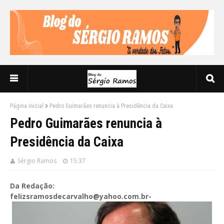
Página inicial
Pedro Guimarães renuncia à Presidência da Caixa
Pedro Guimarães renuncia à
Presidência da Caixa
Sérgio Ramos
15:37
Da Redação:
felizsramosdecarvalho@yahoo.com.br-