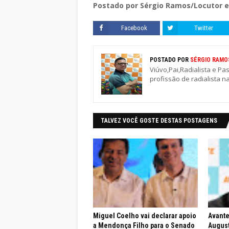
Postado por Sérgio Ramos/Locutor e 
Facebook
Twitter
POSTADO POR
SÉRGIO RAMO
Viúvo,Pai,Radialista e Pa
profissão de radialista n
TALVEZ VOCÊ GOSTE DESTAS POSTAGENS
Miguel Coelho vai declarar apoio
Avante
a Mendonça Filho para o Senado
August