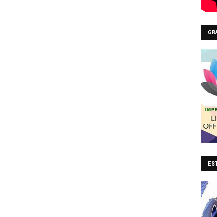
GR
EST