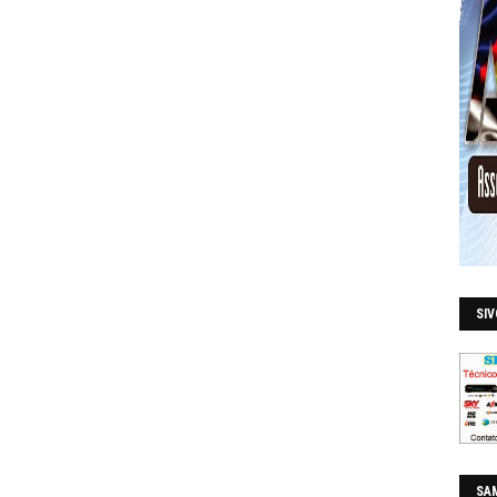
SI
SAM