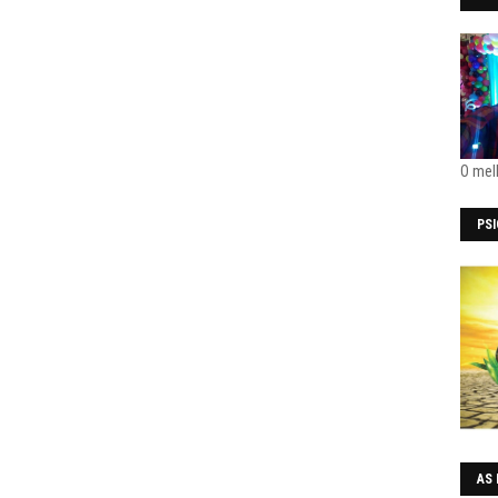
O mel
PS
AS 