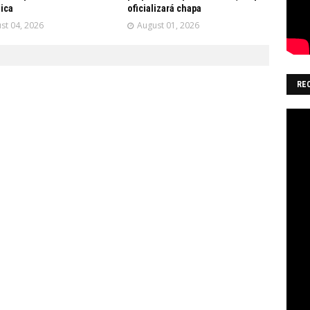
ica
oficializará chapa
st 04, 2026
August 01, 2026
RE