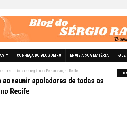
DAS
CONHEÇA DO BLOGUEIRO
ENVIE A SUA MATÉRIA
FALE
poiadores de todas as regiões de Pernambuco, no Recife
CE
a ao reunir apoiadores de todas as
no Recife