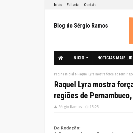
Inicio
Editorial
Contato
Blog do Sérgio Ramos
INICIO
NOTÍCIAS MAIS LI
Página inicial
Raquel Lyra mostra força ao reunir a
Raquel Lyra mostra forç
regiões de Pernambuco, 
Sérgio Ramos
15:25
Da Redação: