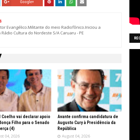
Google+
S
stor Evangélico.Militante do meio Radiofônico.Iniciou a
a Rádio Cultura do Nordeste S/A Caruaru - PE
RE
 Coelho vai declarar apoio
Avante confirma candidatura de
onça Filho para o Senado
Augusto Cury à Presidência da
terça (4)
República
st 04, 2026
August 04, 2026