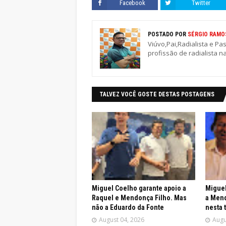
Facebook
Twitter
POSTADO POR
SÉRGIO RAMO
Viúvo,Pai,Radialista e Pa
profissão de radialista n
TALVEZ VOCÊ GOSTE DESTAS POSTAGENS
Miguel Coelho garante apoio a
Miguel
Raquel e Mendonça Filho. Mas
a Mend
não a Eduardo da Fonte
nesta 
August 04, 2026
Augu