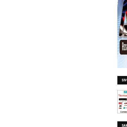
SI
SAM