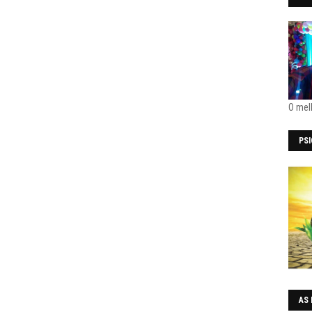
O mel
PS
AS 