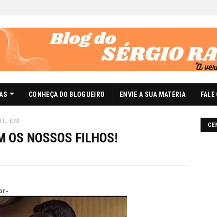
DAS
CONHEÇA DO BLOGUEIRO
ENVIE A SUA MATÉRIA
FALE
FILHOS!
CE
M OS NOSSOS FILHOS!
br-