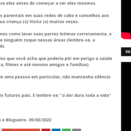
ra eles antes de começar a ver eles mesmos.
les parentais em suas redes de cabo e conselhos aos
a criança (s) Visita (s) muitas vezes.
3 anos como lavar suas partes íntimas corretamente, e
ue ninguém toque nessas áreas (lembre-se, a
ê).
DIA
dos que você acha que poderia pôr em perigo a saúde
ica, filmes e até mesmo amigos e famílias).
 de uma pessoa em particular, não mantenha silêncio
o futuros pais.
E lembre-se: "a dor dura toda a vida"
 e Blogueiro- 05/03/2022