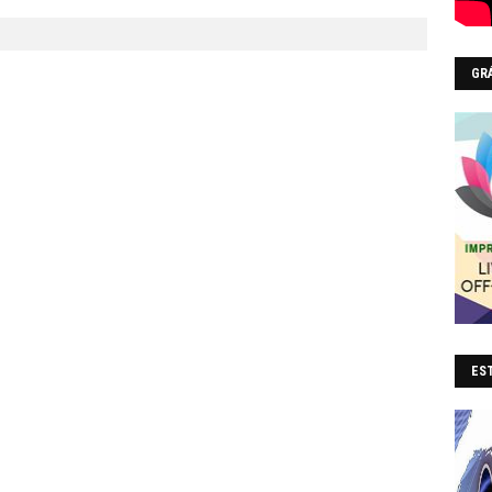
GR
EST