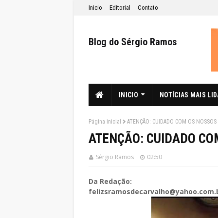
Inicio
Editorial
Contato
Blog do Sérgio Ramos
INICIO
NOTÍCIAS MAIS LI
Página inicial
ATENÇÃO: CUIDADO COM OS NOSSOS 
ATENÇÃO: CUIDADO CO
Sérgio Ramos
02:50
Da Redação:
felizsramosdecarvalho@yahoo.com.