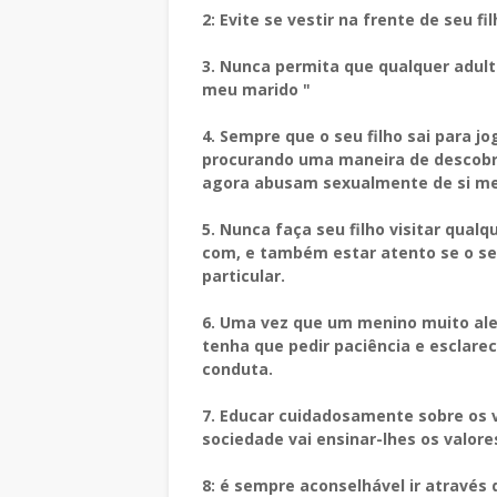
2: Evite se vestir na frente de seu fi
3. Nunca permita que qualquer adulto
meu marido "
4. Sempre que o seu filho sai para j
procurando uma maneira de descobrir
agora abusam sexualmente de si m
5. Nunca faça seu filho visitar qual
com, e também estar atento se o se
particular.
6. Uma vez que um menino muito ale
tenha que pedir paciência e esclar
conduta.
7. Educar cuidadosamente sobre os va
sociedade vai ensinar-lhes os valore
8: é sempre aconselhável ir através