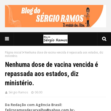
Página inicial
Nenhuma dose de vacina vencida é repassada aos estados, diz
ministério.
Nenhuma dose de vacina vencida é
repassada aos estados, diz
ministério.
Sérgio Ramos
06:00
Da Redação com Agência Brasil:
felizsramosdecarvalho@yahoo.com.br-