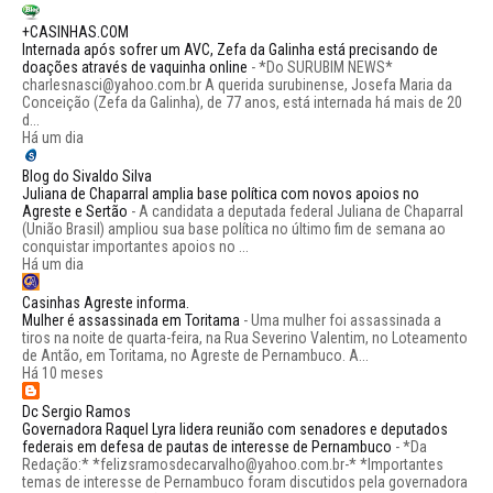
+CASINHAS.COM
Internada após sofrer um AVC, Zefa da Galinha está precisando de
doações através de vaquinha online
-
*Do SURUBIM NEWS*
charlesnasci@yahoo.com.br A querida surubinense, Josefa Maria da
Conceição (Zefa da Galinha), de 77 anos, está internada há mais de 20
d...
Há um dia
Blog do Sivaldo Silva
Juliana de Chaparral amplia base política com novos apoios no
Agreste e Sertão
-
A candidata a deputada federal Juliana de Chaparral
(União Brasil) ampliou sua base política no último fim de semana ao
conquistar importantes apoios no ...
Há um dia
Casinhas Agreste informa.
Mulher é assassinada em Toritama
-
Uma mulher foi assassinada a
tiros na noite de quarta-feira, na Rua Severino Valentim, no Loteamento
de Antão, em Toritama, no Agreste de Pernambuco. A...
Há 10 meses
Dc Sergio Ramos
Governadora Raquel Lyra lidera reunião com senadores e deputados
federais em defesa de pautas de interesse de Pernambuco
-
*Da
Redação:* *felizsramosdecarvalho@yahoo.com.br-* *Importantes
temas de interesse de Pernambuco foram discutidos pela governadora