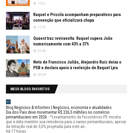
15:21
Raquel e Priscila acompanham preparativos para
convenção que oficializará chapa
17:32
Quaest traz reviravolta: Raquel supera João
numericamente com 43% a 37%
03:40
Neto de Francisco Julião, Alejandro Ruiz deixa o
PSB e declara apoio à reeleição de Raquel Lyra
09:04
MEUS BLOGS FAVORITOS
Blog Negócios & Informes | Negócios, economia e atualidades.
Dia dos Pais deve movimentar R$ 226,5 milhões no comércio
pernambucano em 2026
-
*Levantamento da Fecomércio-PE mostra
que a data mantém sua relevância para o varejo pernambucano, apesar
da retração real de 3,6% projetada para este an...
Há 17 horas