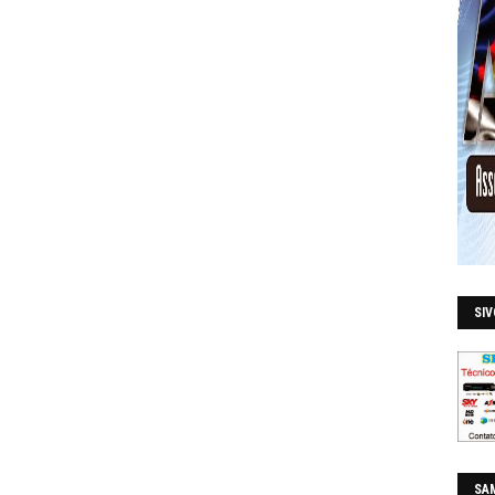
SI
SAM