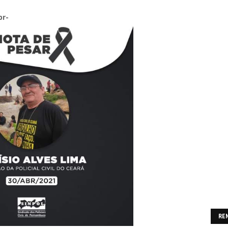
br-
RE