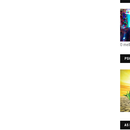
O mel
PS
AS 