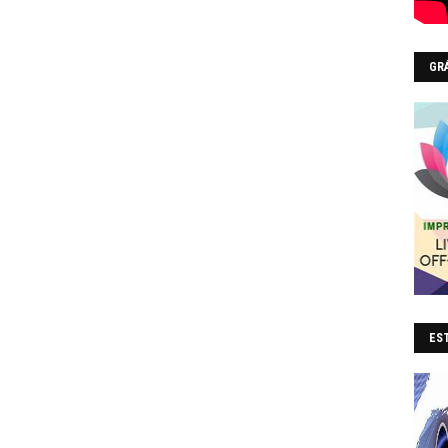
GR
EST