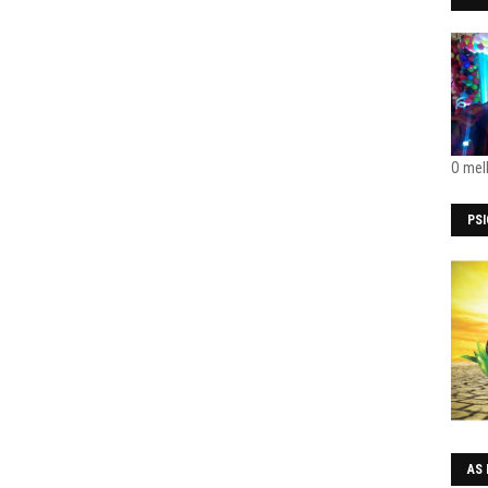
O mel
PS
AS 