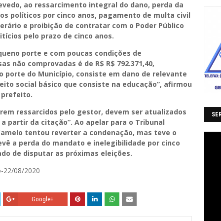
vedo, ao ressarcimento integral do dano, perda da
os políticos por cinco anos, pagamento de multa civil
erário e proibição de contratar com o Poder Público
itícios pelo prazo de cinco anos.
equeno porte e com poucas condições de
sas não comprovadas é de R$ R$ 792.371,40,
lo porte do Município, consiste em dano de relevante
ito social básico que consiste na educação”, afirmou
 prefeito.
serem ressarcidos pelo gestor, devem ser atualizados
SER
 partir da citação”. Ao apelar para o Tribunal
 Camelo tentou reverter a condenação, mas teve o
vê a perda do mandato e inelegibilidade por cinco
tado de disputar as próximas eleições.
o-22/08/2020
Google+