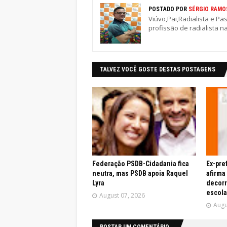
POSTADO POR
SÉRGIO RAMO
Viúvo,Pai,Radialista e Pa
profissão de radialista n
TALVEZ VOCÊ GOSTE DESTAS POSTAGENS
Federação PSDB-Cidadania fica
Ex-pre
neutra, mas PSDB apoia Raquel
afirma
Lyra
decor
escola
August 07, 2026
Augu