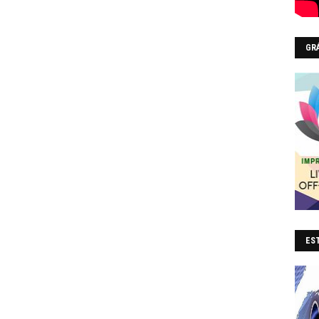
GR
EST