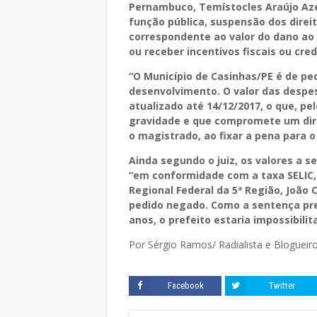
Pernambuco, Temístocles Araújo Aze
função pública, suspensão dos direit
correspondente ao valor do dano ao 
ou receber incentivos fiscais ou cred
“O Município de Casinhas/PE é de p
desenvolvimento. O valor das despe
atualizado até 14/12/2017, o que, pe
gravidade e que compromete um dire
o magistrado, ao fixar a pena para o
Ainda segundo o juiz, os valores a 
“em conformidade com a taxa SELIC, a
Regional Federal da 5ª Região, João
pedido negado. Como a sentença pre
anos, o prefeito estaria impossibili
Por Sérgio Ramos/ Radialista e Blogueir
Facebook
Twitter