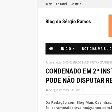
Inicio
Editorial
Contato
Blog do Sérgio Ramos
INICIO
NOTÍCIAS MAIS LI
Página inicial
CONDENADO EM 2ª INSTÂNCIA,PREFE
CONDENADO EM 2ª INS
PODE NÃO DISPUTAR RE
Sérgio Ramos
16:33
Da Redação com Blog Mais Casinhas
felizsramosdecarvalho@yahoo.com.