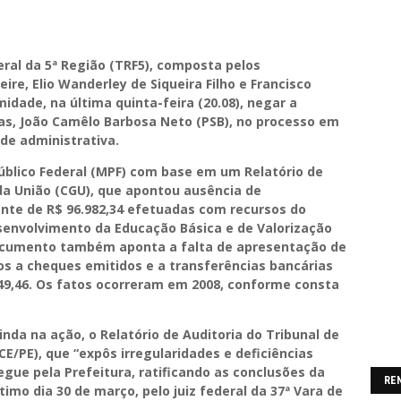
eral da 5ª Região (TRF5), composta pelos
re, Elio Wanderley de Siqueira Filho e Francisco
dade, na última quinta-feira (20.08), negar a
has, João Camêlo Barbosa Neto (PSB), no processo em
de administrativa.
Público Federal (MPF) com base em um Relatório de
 da União (CGU), que apontou ausência de
te de R$ 96.982,34 efetuadas com recursos do
envolvimento da Educação Básica e de Valorização
documento também aponta a falta de apresentação de
s a cheques emitidos e a transferências bancárias
49,46. Os fatos ocorreram em 2008, conforme consta
inda na ação, o Relatório de Auditoria do Tribunal de
/PE), que “expôs irregularidades e deficiências
ue pela Prefeitura, ratificando as conclusões da
RE
timo dia 30 de março, pelo juiz federal da 37ª Vara de