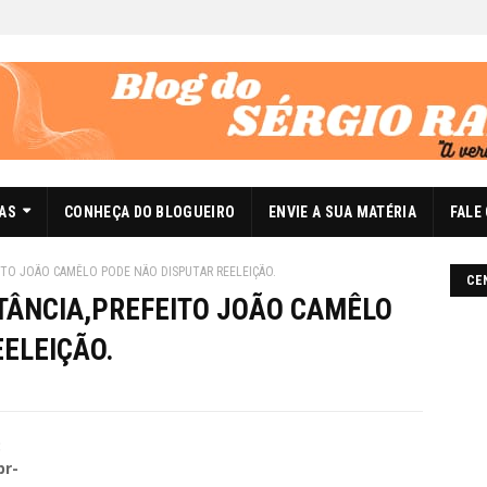
DAS
CONHEÇA DO BLOGUEIRO
ENVIE A SUA MATÉRIA
FALE
ITO JOÃO CAMÊLO PODE NÃO DISPUTAR REELEIÇÃO.
CE
TÂNCIA,PREFEITO JOÃO CAMÊLO
ELEIÇÃO.
:
br-