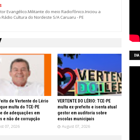
S
stor Evangélico.Militante do meio Radiofônico.Iniciou a
a Rádio Cultura do Nordeste S/A Caruaru - PE
DIA
feito de Vertente do Lério
VERTENTE DO LÉRIO: TCE-PE
 que multa do TCE-PE
multa ex-prefeito e isenta atual
re de adequações em
gestor em auditoria sobre
s e não de corrupção
escolas municipais
st 07, 2026
August 07, 2026