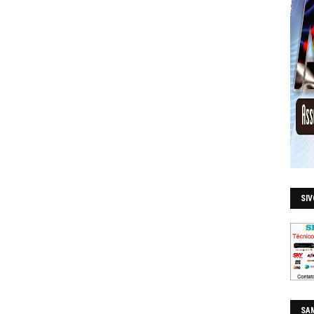
SI
SAM