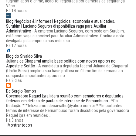
fugiram após o crime; ação foi registrada por câmeras de segurança
Vário...
Há 14 horas
Blog Negócios & Informes | Negócios, economia e atualidades.
Surubim | Luciano Seguros disponibiliza vaga para Auxiliar
Administrativo
-
A empresa Luciano Seguros, com sede em Surubim,
está com vaga disponível para Auxiliar Administrativo. Confira a nota
divulgada pela empresa nas redes so...
Há 17 horas
Blog do Sivaldo Silva
Juliana de Chaparral amplia base política com novos apoios no
Agreste e Sertão
-
A candidata a deputada federal Juliana de Chaparral
(União Brasil) ampliou sua base política no último fim de semana ao
conquistar importantes apoios no ...
Há 3 dias
Dc Sergio Ramos
Governadora Raquel Lyra lidera reunião com senadores e deputados
federais em defesa de pautas de interesse de Pernambuco
-
*Da
Redação:* *felizsramosdecarvalho@yahoo.com.br-* *Importantes
temas de interesse de Pernambuco foram discutidos pela governadora
Raquel Lyra em reuniões ...
Há 3 anos
Mostrar todos