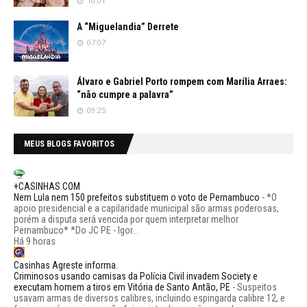
10:01
A “Miguelandia” Derrete
07:07
Álvaro e Gabriel Porto rompem com Marília Arraes:
“não cumpre a palavra”
09:25
MEUS BLOGS FAVORITOS
+CASINHAS.COM
Nem Lula nem 150 prefeitos substituem o voto de Pernambuco
-
*O
apoio presidencial e a capilaridade municipal são armas poderosas,
porém a disputa será vencida por quem interpretar melhor
Pernambuco* *Do JC PE - Igor...
Há 9 horas
Casinhas Agreste informa.
Criminosos usando camisas da Polícia Civil invadem Society e
executam homem a tiros em Vitória de Santo Antão, PE
-
Suspeitos
usavam armas de diversos calibres, incluindo espingarda calibre 12, e