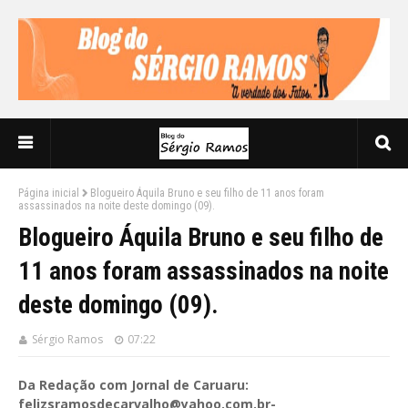
Página inicial
Blogueiro Áquila Bruno e seu filho de 11 anos foram
assassinados na noite deste domingo (09).
Blogueiro Áquila Bruno e seu filho de
11 anos foram assassinados na noite
deste domingo (09).
Sérgio Ramos
07:22
Da Redação com Jornal de Caruaru:
felizsramosdecarvalho@yahoo.com.br-