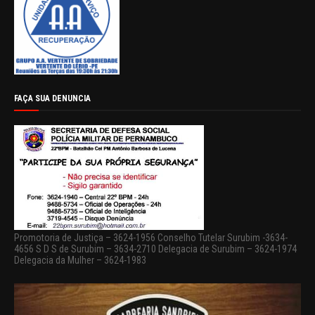
FAÇA SUA DENUNCIA
Promotoria de Justiça – 3624-1956 Conselho Tutelar Surubim -3634-
4656 S D S de Surubim – 3634-2710 Delegacia de Surubim – 3624-1974
Delegacia da Mulher – 3624-1983