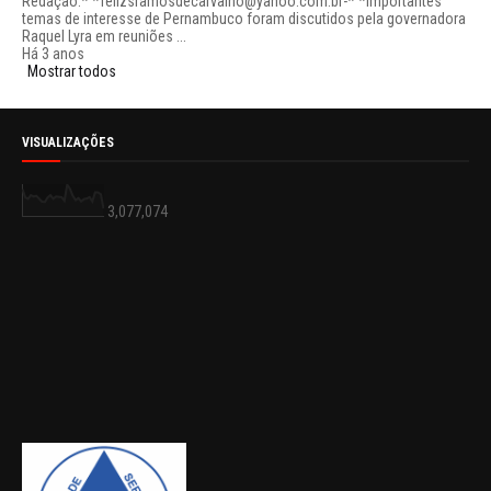
Redação:* *felizsramosdecarvalho@yahoo.com.br-* *Importantes
temas de interesse de Pernambuco foram discutidos pela governadora
Raquel Lyra em reuniões ...
Há 3 anos
Mostrar todos
VISUALIZAÇÕES
3,077,074