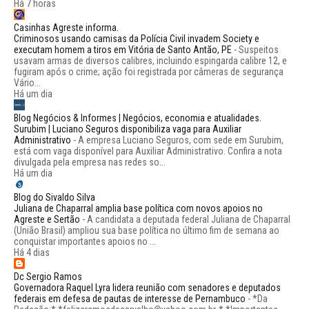
Há 7 horas
Casinhas Agreste informa.
Criminosos usando camisas da Polícia Civil invadem Society e
executam homem a tiros em Vitória de Santo Antão, PE
-
Suspeitos
usavam armas de diversos calibres, incluindo espingarda calibre 12, e
fugiram após o crime; ação foi registrada por câmeras de segurança
Vário...
Há um dia
Blog Negócios & Informes | Negócios, economia e atualidades.
Surubim | Luciano Seguros disponibiliza vaga para Auxiliar
Administrativo
-
A empresa Luciano Seguros, com sede em Surubim,
está com vaga disponível para Auxiliar Administrativo. Confira a nota
divulgada pela empresa nas redes so...
Há um dia
Blog do Sivaldo Silva
Juliana de Chaparral amplia base política com novos apoios no
Agreste e Sertão
-
A candidata a deputada federal Juliana de Chaparral
(União Brasil) ampliou sua base política no último fim de semana ao
conquistar importantes apoios no ...
Há 4 dias
Dc Sergio Ramos
Governadora Raquel Lyra lidera reunião com senadores e deputados
federais em defesa de pautas de interesse de Pernambuco
-
*Da