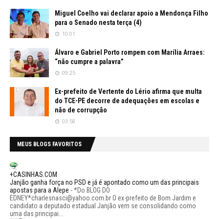
Miguel Coelho vai declarar apoio a Mendonça Filho
para o Senado nesta terça (4)
10:01
Álvaro e Gabriel Porto rompem com Marília Arraes:
“não cumpre a palavra”
09:25
Ex-prefeito de Vertente do Lério afirma que multa
do TCE-PE decorre de adequações em escolas e
não de corrupção
03:58
MEUS BLOGS FAVORITOS
+CASINHAS.COM
Janjão ganha força no PSD e já é apontado como um das principais
apostas para a Alepe
-
*Do BLOG DO
EDNEY*charlesnasci@yahoo.com.br O ex-prefeito de Bom Jardim e
candidato a deputado estadual Janjão vem se consolidando como
uma das principai...