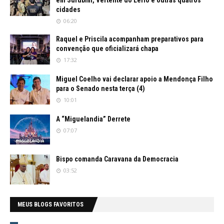
em Surubim, Vertente do Lério e outras quatros
cidades
06:20
Raquel e Priscila acompanham preparativos para
convenção que oficializará chapa
17:32
Miguel Coelho vai declarar apoio a Mendonça Filho
para o Senado nesta terça (4)
10:01
A “Miguelandia” Derrete
07:07
Bispo comanda Caravana da Democracia
03:52
MEUS BLOGS FAVORITOS