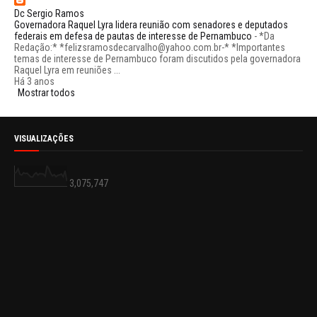
Dc Sergio Ramos
Governadora Raquel Lyra lidera reunião com senadores e deputados
federais em defesa de pautas de interesse de Pernambuco
-
*Da
Redação:* *felizsramosdecarvalho@yahoo.com.br-* *Importantes
temas de interesse de Pernambuco foram discutidos pela governadora
Raquel Lyra em reuniões ...
Há 3 anos
Mostrar todos
VISUALIZAÇÕES
3,075,747