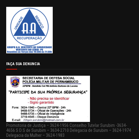
FAÇA SUA DENUNCIA
Promotoria de Justiça – 3624-1956 Conselho Tutelar Surubim -3634-
4656 S D S de Surubim – 3634-2710 Delegacia de Surubim – 3624-1974
Delegacia da Mulher – 3624-1983