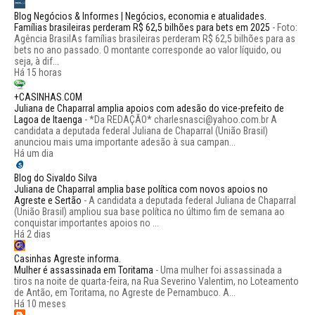
Blog Negócios & Informes | Negócios, economia e atualidades.
Famílias brasileiras perderam R$ 62,5 bilhões para bets em 2025
-
Foto:
Agência BrasilAs famílias brasileiras perderam R$ 62,5 bilhões para as
bets no ano passado. O montante corresponde ao valor líquido, ou
seja, à dif...
Há 15 horas
+CASINHAS.COM
Juliana de Chaparral amplia apoios com adesão do vice-prefeito de
Lagoa de Itaenga
-
*Da REDAÇÃO* charlesnasci@yahoo.com.br A
candidata a deputada federal Juliana de Chaparral (União Brasil)
anunciou mais uma importante adesão à sua campan...
Há um dia
Blog do Sivaldo Silva
Juliana de Chaparral amplia base política com novos apoios no
Agreste e Sertão
-
A candidata a deputada federal Juliana de Chaparral
(União Brasil) ampliou sua base política no último fim de semana ao
conquistar importantes apoios no ...
Há 2 dias
Casinhas Agreste informa.
Mulher é assassinada em Toritama
-
Uma mulher foi assassinada a
tiros na noite de quarta-feira, na Rua Severino Valentim, no Loteamento
de Antão, em Toritama, no Agreste de Pernambuco. A...
Há 10 meses