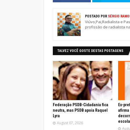
POSTADO POR
SÉRGIO RAMO
Viúvo,Pai,Radialista e Pa
profissão de radialista n
TALVEZ VOCÊ GOSTE DESTAS POSTAGENS
Federação PSDB-Cidadania fica
Ex-pre
neutra, mas PSDB apoia Raquel
afirma
Lyra
decor
escola
August 07, 2026
Augu