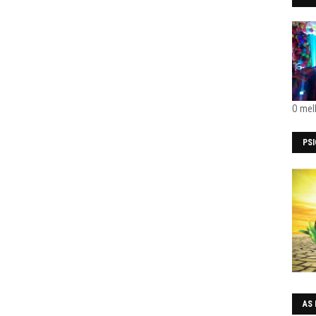
O mel
PS
AS 