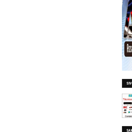
SI
SAM