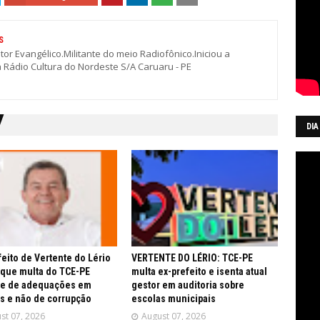
S
stor Evangélico.Militante do meio Radiofônico.Iniciou a
a Rádio Cultura do Nordeste S/A Caruaru - PE
DIA
feito de Vertente do Lério
VERTENTE DO LÉRIO: TCE-PE
 que multa do TCE-PE
multa ex-prefeito e isenta atual
re de adequações em
gestor em auditoria sobre
s e não de corrupção
escolas municipais
st 07, 2026
August 07, 2026