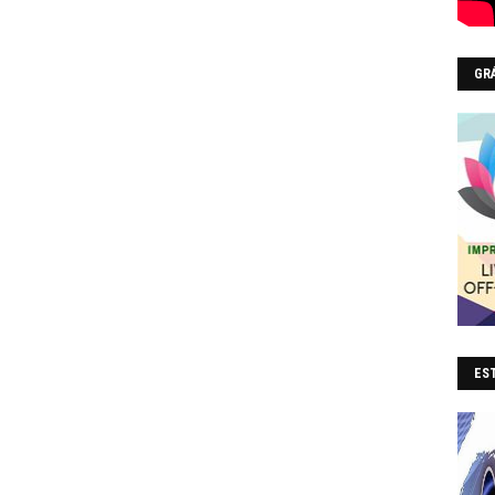
GR
EST