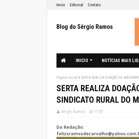
Inicio
Editorial
Contato
Blog do Sérgio Ramos
INICIO
NOTÍCIAS MAIS LI
Página inicial
SERTA REALIZA DOAÇÃO DE MÁSCARAS
SERTA REALIZA DOAÇÃ
SINDICATO RURAL DO M
Sérgio Ramos
17:07
Da Redação:
felizsramosdecarvalho@yahoo.com.