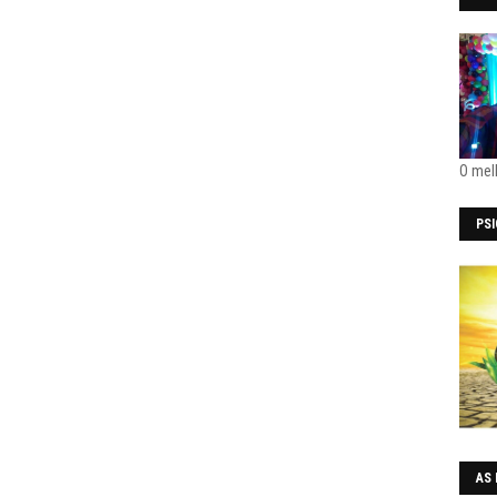
O mel
PS
AS 