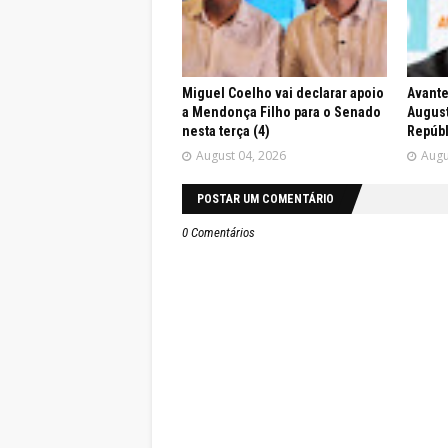
Miguel Coelho vai declarar apoio
Avante
a Mendonça Filho para o Senado
August
nesta terça (4)
Repúbl
August 04, 2026
Augu
POSTAR UM COMENTÁRIO
0 Comentários