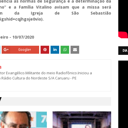
iência as normas de segurança e a determinação da
ino” e a Família Vitalino avisam que a missa será
agram da Igreja de São Sebastião
igshid=cqjhgoje0vio).
eiro - 10/07/2020
Google+
DIA
S
stor Evangélico.Militante do meio Radiofônico.Iniciou a
a Rádio Cultura do Nordeste S/A Caruaru - PE