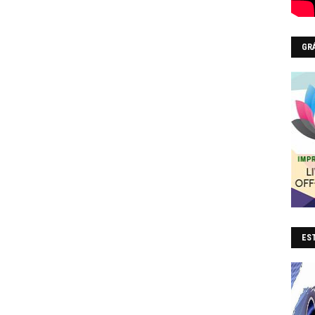
GR
EST