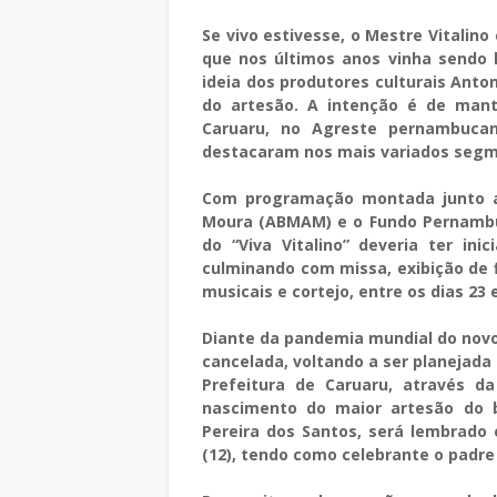
Se vivo estivesse, o Mestre Vitalino
que nos últimos anos vinha sendo l
ideia dos produtores culturais Ant
do artesão. A intenção é de mant
Caruaru, no Agreste pernambuca
destacaram nos mais variados segme
Com programação montada junto a
Moura (ABMAM) e o Fundo Pernambuca
do “Viva Vitalino” deveria ter in
culminando com missa, exibição de 
musicais e cortejo, entre os dias 23 e
Diante da pandemia mundial do novo 
cancelada, voltando a ser planejad
Prefeitura de Caruaru, através d
nascimento do maior artesão do ba
Pereira dos Santos, será lembrad
(12), tendo como celebrante o padre