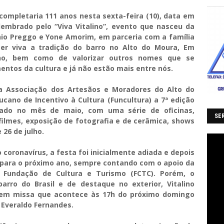
 completaria 111 anos nesta sexta-feira (10), data em
embrado pelo “Viva Vitalino”, evento que nasceu da
onio Preggo e Yone Amorim, em parceria com a família
er viva a tradição do barro no Alto do Moura, Em
no, bem como de valorizar outros nomes que se
ntos da cultura e já não estão mais entre nós.
 Associação dos Artesãos e Moradores do Alto do
no de Incentivo à Cultura (Funcultura) a 7ª edição
iciado no mês de maio, com uma série de oficinas,
SER
filmes, exposição de fotografia e de cerâmica, shows
 26 de julho.
coronavírus, a festa foi inicialmente adiada e depois
a para o próximo ano, sempre contando com o apoio da
a Fundação de Cultura e Turismo (FCTC). Porém, o
rro do Brasil e de destaque no exterior, Vitalino
o em missa que acontece às 17h do próximo domingo
 Everaldo Fernandes.