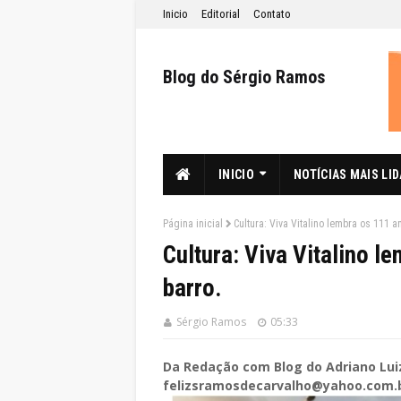
Inicio
Editorial
Contato
Blog do Sérgio Ramos
INICIO
NOTÍCIAS MAIS LI
Página inicial
Cultura: Viva Vitalino lembra os 111 
Cultura: Viva Vitalino l
barro.
Sérgio Ramos
05:33
Da Redação com Blog do Adriano Lui
felizsramosdecarvalho@yahoo.com.