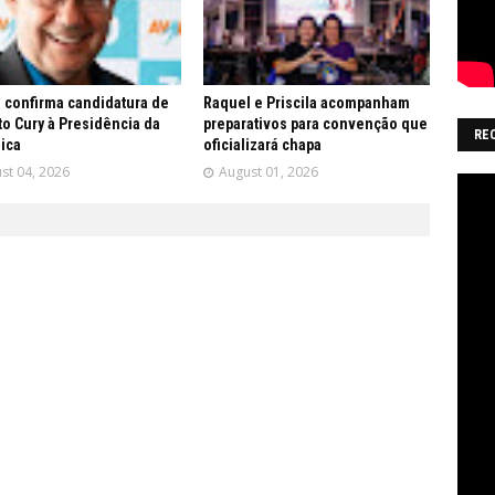
 confirma candidatura de
Raquel e Priscila acompanham
o Cury à Presidência da
preparativos para convenção que
RE
ica
oficializará chapa
st 04, 2026
August 01, 2026