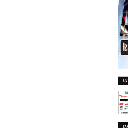
SI
SAM