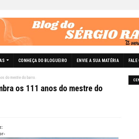
DAS
CONHEÇA DO BLOGUEIRO
ENVIE A SUA MATÉRIA
FALE
anos do mestre do barro.
CE
embra os 111 anos do mestre do
z:
br-