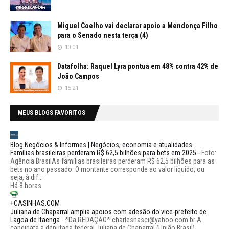
Miguel Coelho vai declarar apoio a Mendonça Filho
para o Senado nesta terça (4)
10:01
Datafolha: Raquel Lyra pontua em 48% contra 42% de
João Campos
15:21
MEUS BLOGS FAVORITOS
Blog Negócios & Informes | Negócios, economia e atualidades.
Famílias brasileiras perderam R$ 62,5 bilhões para bets em 2025
-
Foto:
Agência BrasilAs famílias brasileiras perderam R$ 62,5 bilhões para as
bets no ano passado. O montante corresponde ao valor líquido, ou
seja, à dif...
Há 8 horas
+CASINHAS.COM
Juliana de Chaparral amplia apoios com adesão do vice-prefeito de
Lagoa de Itaenga
-
*Da REDAÇÃO* charlesnasci@yahoo.com.br A
candidata a deputada federal Juliana de Chaparral (União Brasil)