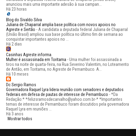
anunciou mais uma importante adesão à sua campan...
Há 23 horas
Blog do Sivaldo Silva
Juliana de Chaparral amplia base política com novos apoios no
Agreste e Sertão
-
A candidata a deputada federal Juliana de Chaparral
(União Brasil) ampliou sua base política no último fim de semana ao
conquistar importantes apoios no ...
Há 2 dias
Casinhas Agreste informa.
Mulher é assassinada em Toritama
-
Uma mulher foi assassinada a
tiros na noite de quarta-feira, na Rua Severino Valentim, no Loteamento
de Antão, em Toritama, no Agreste de Pernambuco. A...
Há 10 meses
Dc Sergio Ramos
Governadora Raquel Lyra lidera reunião com senadores e deputados
federais em defesa de pautas de interesse de Pernambuco
-
*Da
Redação:* *felizsramosdecarvalho@yahoo.com.br-* *Importantes
temas de interesse de Pernambuco foram discutidos pela governadora
Raquel Lyra em reuniões ...
Há 3 anos
Mostrar todos