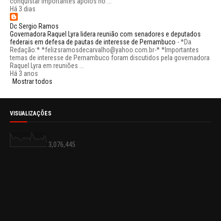
conquistar importantes apoios no ...
Há 3 dias
Dc Sergio Ramos
Governadora Raquel Lyra lidera reunião com senadores e deputados
federais em defesa de pautas de interesse de Pernambuco
-
*Da
Redação:* *felizsramosdecarvalho@yahoo.com.br-* *Importantes
temas de interesse de Pernambuco foram discutidos pela governadora
Raquel Lyra em reuniões ...
Há 3 anos
Mostrar todos
VISUALIZAÇÕES
3,076,445