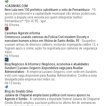
+CASINHAS.COM
Nem Lula nem 150 prefeitos substituem o voto de Pernambuco
-
*O
apoio presidencial e a capilaridade municipal são armas poderosas,
porém a disputa será vencida por quem interpretar melhor
Pernambuco* *Do JC PE - Igor...
Há 4 horas
Casinhas Agreste informa.
Criminosos usando camisas da Polícia Civil invadem Society e
executam homem a tiros em Vitória de Santo Antão, PE
-
Suspeitos
usavam armas de diversos calibres, incluindo espingarda calibre 12, e
fugiram após o crime; ação foi registrada por câmeras de segurança
Vário...
Há 9 horas
Blog Negócios & Informes | Negócios, economia e atualidades.
Surubim | Luciano Seguros disponibiliza vaga para Auxiliar
Administrativo
-
A empresa Luciano Seguros, com sede em Surubim,
está com vaga disponível para Auxiliar Administrativo. Confira a nota
divulgada pela empresa nas redes so...
Há 12 horas
Blog do Sivaldo Silva
Juliana de Chaparral amplia base política com novos apoios no
Agreste e Sertão
-
A candidata a deputada federal Juliana de Chaparral
(União Brasil) ampliou sua base política no último fim de semana ao