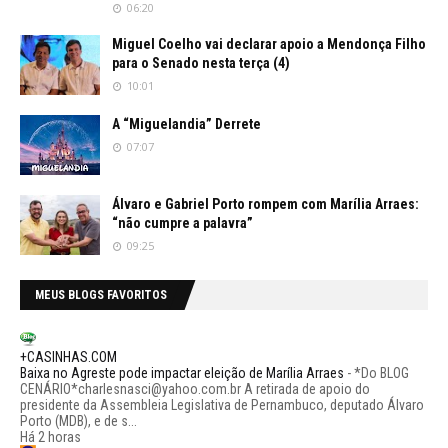
06:20
Miguel Coelho vai declarar apoio a Mendonça Filho
para o Senado nesta terça (4)
10:01
A “Miguelandia” Derrete
07:07
Álvaro e Gabriel Porto rompem com Marília Arraes:
“não cumpre a palavra”
09:25
MEUS BLOGS FAVORITOS
+CASINHAS.COM
Baixa no Agreste pode impactar eleição de Marília Arraes
-
*Do BLOG
CENÁRIO*charlesnasci@yahoo.com.br A retirada de apoio do
presidente da Assembleia Legislativa de Pernambuco, deputado Álvaro
Porto (MDB), e de s...
Há 2 horas