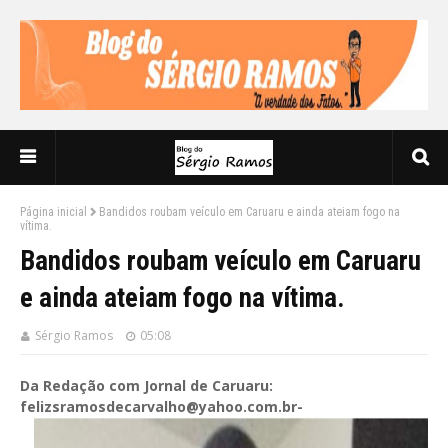
Página inicial
Bandidos roubam veículo em Caruaru e ainda ateiam fogo na
vítima.
Bandidos roubam veículo em Caruaru
e ainda ateiam fogo na vítima.
Sérgio Ramos
05:08
Da Redação com Jornal de Caruaru:
felizsramosdecarvalho@yahoo.com.br-