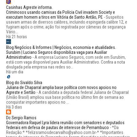
Casinhas Agreste informa.
Criminosos usando camisas da Polícia Civil invadem Society e
executam homem a tiros em Vitória de Santo Antão, PE
-
Suspeitos
usavam armas de diversos calibres, incluindo espingarda calibre 12, e
fugiram após o crime; ação foi registrada por câmeras de segurança
Vário...
Há 21 horas
Blog Negócios & Informes | Negócios, economia e atualidades.
Surubim | Luciano Seguros disponibiliza vaga para Auxiliar
Administrativo
-
A empresa Luciano Seguros, com sede em Surubim,
está com vaga disponível para Auxiliar Administrativo. Confira a nota
divulgada pela empresa nas redes so...
Há um dia
Blog do Sivaldo Silva
Juliana de Chaparral amplia base política com novos apoios no
Agreste e Sertão
-
A candidata a deputada federal Juliana de Chaparral
(União Brasil) ampliou sua base política no último fim de semana ao
conquistar importantes apoios no ...
Há 3 dias
Dc Sergio Ramos
Governadora Raquel Lyra lidera reunião com senadores e deputados
federais em defesa de pautas de interesse de Pernambuco
-
*Da
Redação:* *felizsramosdecarvalho@yahoo.com.br-* *Importantes