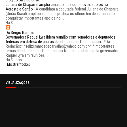
Blog do Sivaldo Silva
Juliana de Chaparral amplia base política com novos apoios no
Agreste e Sertão
-
A candidata a deputada federal Juliana de Chaparral
(União Brasil) ampliou sua base política no último fim de semana ao
conquistar importantes apoios no ...
Há 3 dias
Dc Sergio Ramos
Governadora Raquel Lyra lidera reunião com senadores e deputados
federais em defesa de pautas de interesse de Pernambuco
-
*Da
Redação:* *felizsramosdecarvalho@yahoo.com.br-* *Importantes
temas de interesse de Pernambuco foram discutidos pela governadora
Raquel Lyra em reuniões ...
Há 3 anos
Mostrar todos
VISUALIZAÇÕES