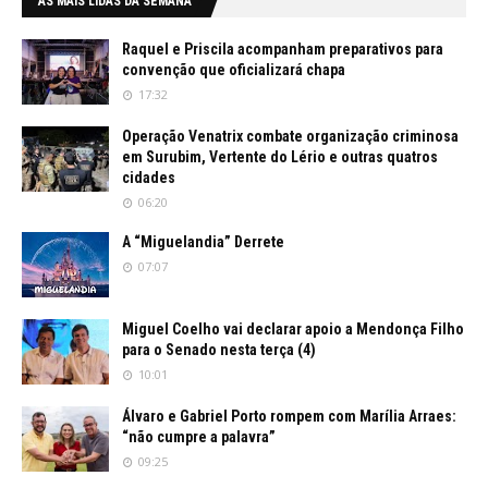
AS MAIS LIDAS DA SEMANA
Raquel e Priscila acompanham preparativos para
convenção que oficializará chapa
17:32
Operação Venatrix combate organização criminosa
em Surubim, Vertente do Lério e outras quatros
cidades
06:20
A “Miguelandia” Derrete
07:07
Miguel Coelho vai declarar apoio a Mendonça Filho
para o Senado nesta terça (4)
10:01
Álvaro e Gabriel Porto rompem com Marília Arraes:
“não cumpre a palavra”
09:25