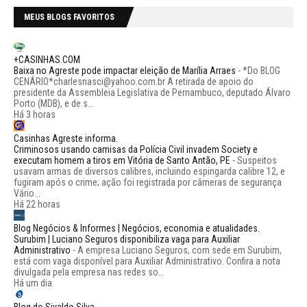
MEUS BLOGS FAVORITOS
+CASINHAS.COM
Baixa no Agreste pode impactar eleição de Marília Arraes
-
*Do BLOG
CENÁRIO*charlesnasci@yahoo.com.br A retirada de apoio do
presidente da Assembleia Legislativa de Pernambuco, deputado Álvaro
Porto (MDB), e de s...
Há 3 horas
Casinhas Agreste informa.
Criminosos usando camisas da Polícia Civil invadem Society e
executam homem a tiros em Vitória de Santo Antão, PE
-
Suspeitos
usavam armas de diversos calibres, incluindo espingarda calibre 12, e
fugiram após o crime; ação foi registrada por câmeras de segurança
Vário...
Há 22 horas
Blog Negócios & Informes | Negócios, economia e atualidades.
Surubim | Luciano Seguros disponibiliza vaga para Auxiliar
Administrativo
-
A empresa Luciano Seguros, com sede em Surubim,
está com vaga disponível para Auxiliar Administrativo. Confira a nota
divulgada pela empresa nas redes so...
Há um dia