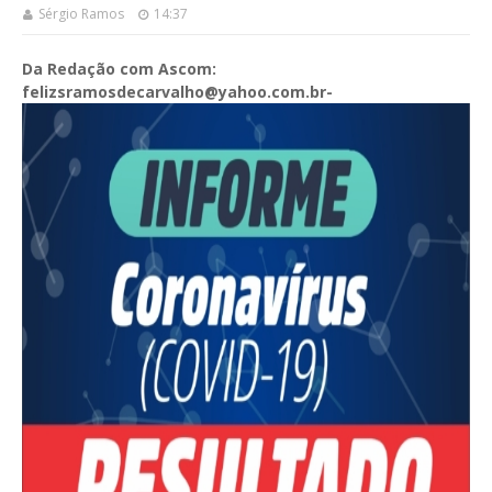
Sérgio Ramos
14:37
Da Redação com Ascom:
felizsramosdecarvalho@yahoo.com.br-